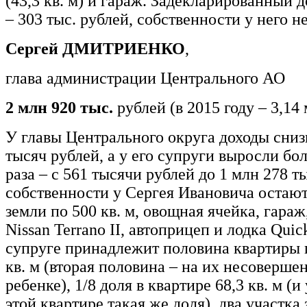
(43,3 кв. м) и гараж. Задекларированный д
– 303 тыс. рублей, собственности у него не
Сергей ДМИТРИЕНКО
,
глава администрации Центрального АО
2 млн 920 тыс.
рублей (в 2015 году – 3,14
У главы Центрального округа доходы сниз
тысяч рублей, а у его супруги выросли бол
раза – с 561 тысячи рублей до 1 млн 278 т
собственности у Сергея Ивановича остают
земли по 500 кв. м, овощная ячейка, гараж
Nissan Terrano II, автоприцеп и лодка Quick
супруге принадлежит половина квартиры
кв. м (вторая половина – на их несоверше
ребенке), 1/8 доля в квартире 68,3 кв. м (и
этой квартире такая же доля), два участка 