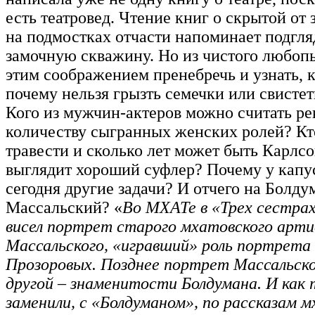
есть театровед. Чтение книг о скрытой от
на подмостках отчасти напоминает подгля
замочную скважину. Но из чистого любоп
этим соображением пренебречь и узнать, к
почему нельзя грызть семечки или свистет
Кого из мужчин-актеров можно считать р
количеству сыгранных женских ролей? Кт
травести и сколько лет может быть Карлс
выглядит хороший суфлер? Почему у капу
сегодня другие задачи? И отчего на Болду
Массальский? «
Во МХАТе в «Трех сестрах
висел портрет старого мхатовского арт
Массальского, «игравший» роль портрета
Прозоровых. Позднее портрет Массальско
другой – знаменитости Болдумана. И как 
заменили, с «Болдуманом», по рассказам м