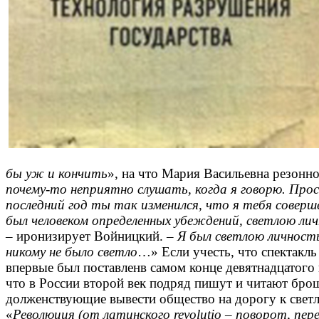
бы уж и кончить
», на что Мария Васильевна резонно
почему-то неприятно слушать, когда я говорю. Прос
последний год ты так изменился, что я тебя соверш
был человеком определенных убеждений, светлою л
– иронизирует Войницкий. –
Я был светлою личност
никому не было светло
…» Если учесть, что спектакл
впервые был поставленв самом конце девятнадцатого в
что в России второй век подряд пишут и читают бр
долженствующие вывести общество на дорогу к свет
«
Революция (от латинского
revolutio – поворот, пер