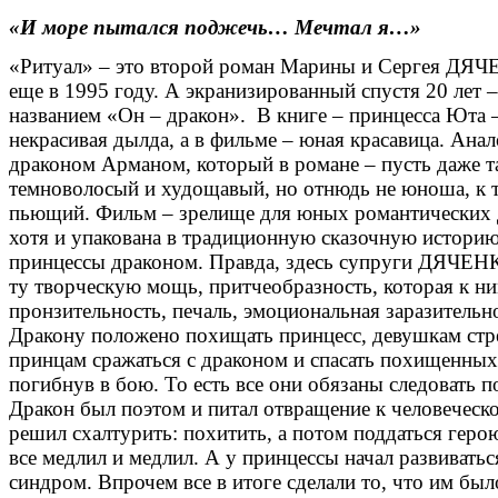
«И море пытался поджечь… Мечтал я…»
«Ритуал» – это второй роман Марины и Сергея ДЯ
еще в 1995 году. А экранизированный спустя 20 лет –
названием «Он – дракон». В книге – принцесса Юта –
некрасивая дылда, а в фильме – юная красавица. Анал
драконом Арманом, который в романе – пусть даже т
темноволосый и худощавый, но отнюдь не юноша, к 
пьющий. Фильм – зрелище для юных романтических д
хотя и упакована в традиционную сказочную истори
принцессы драконом. Правда, здесь супруги ДЯЧЕН
ту творческую мощь, притчеобразность, которая к н
пронзительность, печаль, эмоциональная заразительн
Дракону положено похищать принцесс, девушкам стр
принцам сражаться с драконом и спасать похищенных.
погибнув в бою. То есть все они обязаны следовать 
Дракон был поэтом и питал отвращение к человеческ
решил схалтурить: похитить, а потом поддаться геро
все медлил и медлил. А у принцессы начал развивать
синдром. Впрочем все в итоге сделали то, что им бы