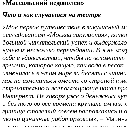
«Массальский недоволен»
Что и как случается на театре
«
Мое первое путешествие в закулисный ми
исследованием «Москва закулисная», кото
большой читательский успех и выдержало
нулевых несколько переизданий. И я не мо
себе в удовольствии, чтобы не вспомнить
времени, которое кануло, как вода в песок
изменилось в этом мире за десять с лишни
мог не измениться вместе со страной и 
стремительно и всепоглощающе начал пр
Интернет. Не говоря уже о денежных ку
и без того во все времена крутили им как 
границе столетий совсем распоясались и о
точно циничные работорговцы
», – Мари
написала уже не одну книгу о театре, пос