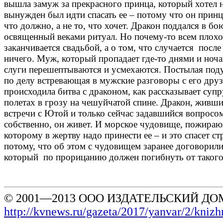
вышла замуж за прекрасного принца, который хотел н
вынужден был идти спасать ее – потому что он принц 
что должно, а не то, что хочет. Дракон поддался в б
освященный веками ритуал. Но почему-то всем плохо.
заканчивается свадьбой, а о том, что случается после
ничего. Муж, который пропадает где-то днями и ноча
слуги перешептываются и усмехаются. Постылая под
по делу встревающая в мужские разговоры с его друз
происходила битва с драконом, как рассказывает супру
полетах в грозу на чешуйчатой спине. Дракон, живши
встречи с Ютой и только сейчас задавшийся вопросом:
собственно, он живет. И морское чудовище, пожира
которому в жертву надо принести ее – и это спасет стр
потому, что об этом с чудовищем заранее договорили
который по прорицанию должен погибнуть от тако
© 2001—2013 ООО ИЗДАТЕЛЬСКИЙ ДОМ
http://kvnews.ru/gazeta/2017/yanvar/2/kniz