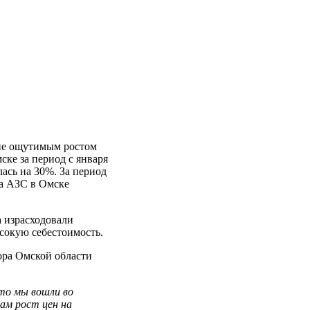
ане ощутимым ростом
ке за период с января
лась на 30%. За период
на АЗС в Омске
 израсходовали
сокую себестоимость.
ора Омской области
то мы вошли во
ам рост цен на