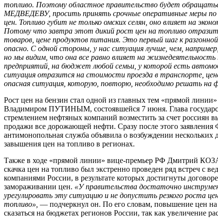
топливо. Поэтому областное правительство будет обращатьс
МЕДВЕДЕВУ, просить принять срочные оперативные меры по
цен. Топливо губит не только омских селян, оно влияет на эконо
Потому что завтра этот дикий рост цен на топливо отразитс
товаров, цене продуктов питания. Это первый шаг к разгонной
опасно. С одной стороны, у нас ситуация лучше, чем, например
но мы видим, что она все равно влияет на жизнедеятельность 
предприятий, на бюджет любой семьи, у которой есть автомоб
ситуация отразится на стоимости проезда в транспорте, цен
опасная ситуация, которую, повторю, необходимо решать на ф
Рост цен на бензин стал одной из главных тем «прямой линии
Владимиром ПУТИНЫМ, состоявшейся 7 июня. Глава государст
стремлением нефтяных компаний возместить за счет россиян 
продажи все дорожающей нефти. Сразу после этого заявления 
антимонопольная служба объявила о возбуждении нескольких д
завышения цен на топливо в регионах.
Также в ходе «прямой линии» вице-премьер РФ Дмитрий КОЗА
скачка цен на топливо был экстренно проведен ряд встреч с 
компаниями России, в результате которых достигнуты договор
замораживании цен.
«У правительства достаточно инструмен
урегулировать эту ситуацию и не допустить резкого роста це
топливо»,
— подчеркнул он. По его словам, повышение цен на
сказаться на бюджетах регионов России, так как увеличение р