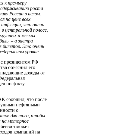
я к премьеру
 сдерживанию роста
мику России в целом.
я на цене всех
 инфляции, это очень
, в центральной полосе,
крупных и мелких
иль, – а завтра
е билетов. Это очень
едеральном уровне.
» с президентом РФ
ва объяснил его
выпадающие доходы от
Федеральная
ел по факту
К сообщил, что после
ведущими нефтяными
енности о
тов для того, чтобы
н на моторное
 бензин может
асходов компаний на