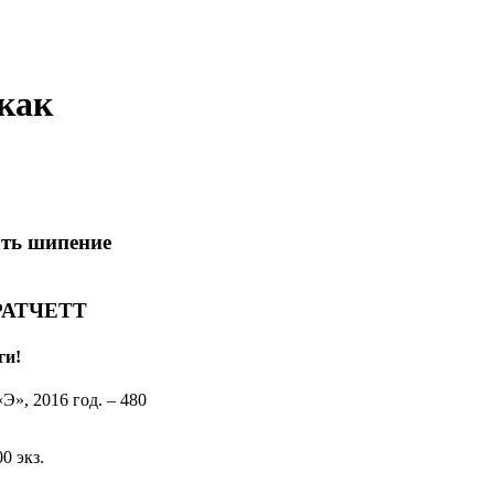
как
ать шипение
РАТЧЕТТ
ги!
«Э», 2016 год. – 480
0 экз.