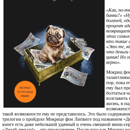
«Как, по-т
банки?» «Ну
богачей, о
процент ад
возвращает
этих самых
кто такие 
«Это те, к
что деньги
циник! Но о
верно».
Мокриц фо
талантливы
пор, пока е
ему был пр
болтаться н
возглавить 
жизнь, в н
возможност
такой возможности ему не представилось. Это было содержани
трилогии о пройдохе Мокрице фон Липвиге под названием «Де
книге есть даже небольшой удачный и очень смешной мини-се
«Делай деньги!» – это продолжение. После того как Мокриц на