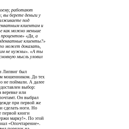
воему, работают
, вы берете деньги у
далживаете под
екватным клиентам и
е как можно меньше
 процентов» «Да, а
адекватные клиенты?»
то может доказать,
 им не нужны». «А ты
сновную мысль уловил
н Липвиг был
м мошенником. До тех
го не поймали. А далее
едоставлен выбор:
а веревке или
почтамт. Он выбрал
адежде при первой же
и сделать ноги. Но
е первой книги
ржи марку!». По этой
риал «Опочтарение».
вел порядок на