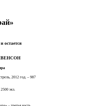
рай»
и остается
ИВЕНСОН
ира
трель, 2012 год. – 987
2500 экз.
ра» – третья часть