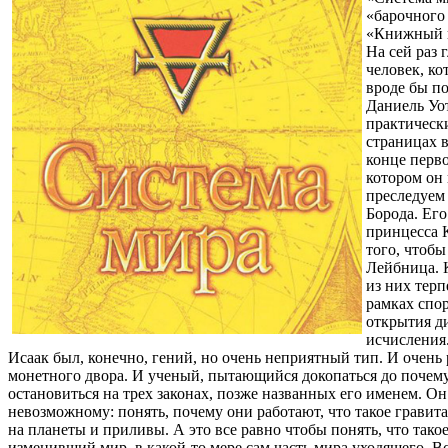
«барочного
«Книжный к
На сей раз 
человек, ко
вроде бы по
Даниель Уо
практически
страницах в
конце перво
котором он
преследуем
Борода. Ег
принцесса 
того, чтоб
Лейбница. 
из них терп
рамках спор
открытия д
исчисления.
Исаак был, конечно, гений, но очень неприятный тип. И очень
монетного двора. И ученый, пытающийся докопаться до поче
остановиться на трех законах, позже названных его именем. Он
невозможному: понять, почему они работают, что такое гравита
на планеты и приливы. А это все равно чтобы понять, что такое
изменивший мир, в какой-то мере сам часть мира уходящего. Вс