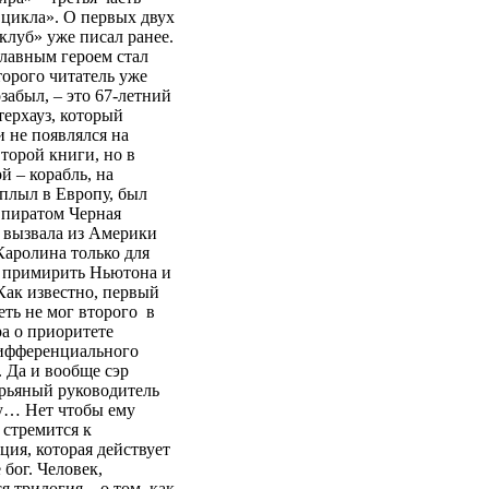
 цикла». О первых двух
луб» уже писал ранее.
главным героем стал
торого читатель уже
забыл, – это 67-летний
терхауз, который
 не появлялся на
торой книги, но в
й – корабль, на
 плыл в Европу, был
 пиратом Черная
о вызвала из Америки
Каролина только для
ы примирить Ньютона и
Как известно, первый
еть не мог второго в
а о приоритете
ифференциального
 Да и вообще сэр
 рьяный руководитель
му… Нет чтобы ему
 стремится к
ция, которая действует
 бог. Человек,
я трилогия – о том, как