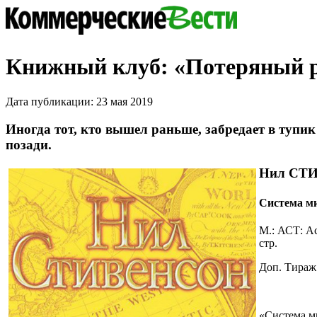
Книжный клуб: «Потеряный 
Дата публикации: 23 мая 2019
Иногда тот, кто вышел раньше, забредает в тупик 
позади.
Нил СТ
Система м
М.: АСТ: Ас
стр.
Доп. Тираж 
«Система ми