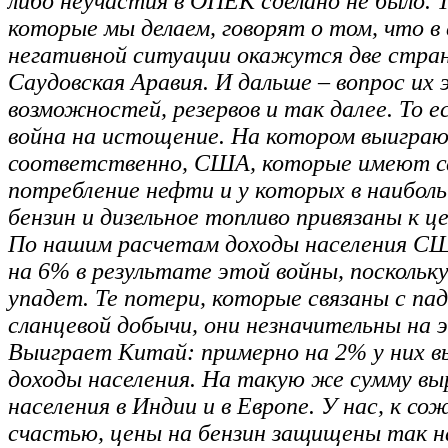
либо неучастия в ОПЕК сделано не было. Т
которые мы делаем, говорят о том, что в
негативной ситуации окажутся две стран
Саудовская Аравия. И дальше – вопрос их 
возможностей, резервов и так далее. То 
война на истощение. На котором выигра
соответственно, США, которые имеют с
потребление нефти и у которых в наибол
бензин и дизельное топливо привязаны к ц
По нашим расчетам доходы населения С
на 6% в результате этой войны, поскольк
упадет. Те потери, которые связаны с па
сланцевой добычи, они незначительны на 
Выиграет Китай: примерно на 2% у них 
доходы населения. На такую же сумму в
населения в Индии и в Европе. У нас, к со
счастью, цены на бензин защищены так 