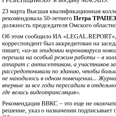
ГРЕБЕНЩИКОВУ и Богдану МАСАНУ.
23 марта Высшая квалификационная колл
рекомендовала 50-летнего
Петра ТРАП
должность председателя Омского областно
Об этом сообщило ИА «LEGAL.REPORT»,
корреспондент был аккредитован на засед
пишет,
«из-за эпидемии коронавируса нов
перешла на особый режим работы – в хол
аппарат с антисептиком, а участников з
рассредоточивали по зданию, чтобы больш
не находилось в одном помещении... Журн
впервые за все годы пересадили в отдельн
где велась видеотрансляция».
Рекомендация ВВКС – это еще не окончат
решение, указ о назначении подписывает 