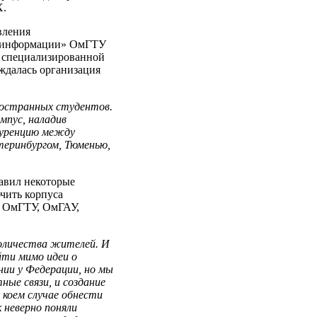
Х.
вления
а информации» ОмГТУ
 специализированной
уждалась организация
ностранных студентов.
мпус, наладив
куренцию между
теринбургом, Тюменью,
авил некоторые
чить корпуса
, ОмГТУ, ОмГАУ,
количества жителей. И
йти мимо идеи о
нии у Федерации, но мы
ные связи, и создание
 коем случае обнести
к неверно поняли