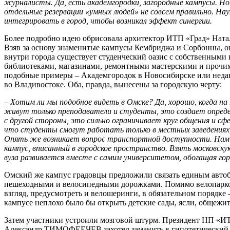
журналисты. Да, есть академгородки, загородные кампусы. Но 
отдельные резервации «умных людей» не совсем правильно. На
интегрировать в город, чтобы возникал эффект синергии.
Более подробно идею обрисовала архитектор ИТП «Град» Н
Взяв за основу знаменитые кампусы Кембриджа и Сорбонны, он
внутри города существует студенческий оазис с собственными 
библиотеками, магазинами, ремонтными мастерскими и прочим
подобные примеры – Академгородок в Новосибирске или неда
во Владивостоке. Оба, правда, вынесены за городскую черту:
– Хотим ли мы подобное видеть в Омске? Да, хорошо, когда н
живут только преподаватели и студенты, это создает опред
с другой стороны, это сильно ограничивает круг общения и сфе
что студенты смогут работать только в местных заведениях, 
Опять же возникает вопрос транспортной доступности. Нам
кампус, вписанный в городское пространство. Взять московс
вуза развивается вместе с самим университетом, обогащая гор
Омский же кампус градовцы предложили связать единым авто
пешеходными и велосипедными дорожками. Помимо велопарков
взгляд, предусмотреть и велошеринги, в обязательном порядке 
кампусе неплохо было бы открыть детские сады, ясли, общежит
Затем участники устроили мозговой штурм. Президент НП «И
Александр ТИМОФЕЕЧЕВ захотел заманить в гипотетический