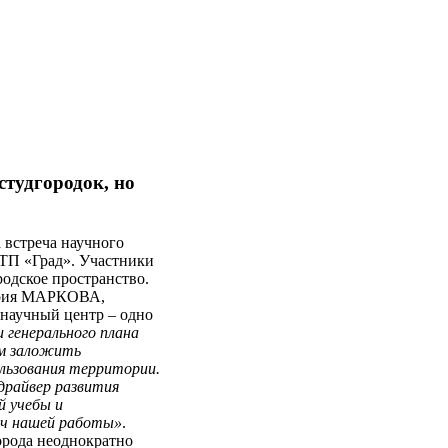
студгородок, но
 встреча научного
ТП «Град». Участники
родское пространство.
лерия МАРКОВА,
 научный центр – одно
 генерального плана
ем заложить
ользования территории.
драйвер развития
й учебы и
ач нашей работы»
.
орода неоднократно