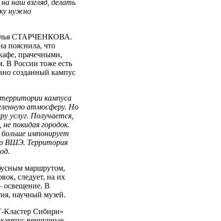
на наш взгляд, делать
уку нужно
аталья СТАРЧЕНКОВА.
а пояснила, что
кафе, прачечными,
. В России тоже есть
вно созданный кампус
а территории кампуса
еленную атмосферу. Но
ру услуг. Получается,
не покидая городок.
 больше импонирует
кую ВШЭ. Территория
од.
бусным маршрутом,
ок, следует, на их
– освещение. В
ия, научный музей.
Т-Кластер Сибири»
 кампус венчурные