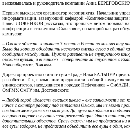
высказывалась и руководитель компании Анна БЕРЕГОВСКИ
Первым высказался организатор мероприятия. Начальник упра
информатизации, заведующий кафедрой «Комплексная защит
Павел ЛОЖНИКОВ рассказал, что прошлым летом побывал на
конференции в столичном «Сколково», на которой как раз обс
кампусов:
– Омская область занимает 3 место в России по количеству и
Было бы хорошо объединить несколько омских вузов в единый ка
сообщение между ними. Нужно развивать не внутреннюю кон
омскими вузами, а внешнюю – соперничать за студентов с Ека
Новосибирском, Томском.
Директор проектного института «Град» Илья БАЛЬЦЕР предст
разработки. Так, в компании предложили в общий кампус вклю
университетов, находящиеся в городке Нефтяников – СибАДИ
ОмГМУ, ОмГУ им. Достоевского:
– Любой город «делает» высшая школа – вне зависимости от 
начав с октября работу над генпланом Омска, мы не могли про
создании межвузовского кампуса. Да, вузы находятся в подчине
все равно вправе озвучить свои рекомендации. Это и транспорт
дополнительных объектов. Сразу скажу: мы не предлагаем ни в
все вузы забором, не предлагаем объединить все вузы в один, ка