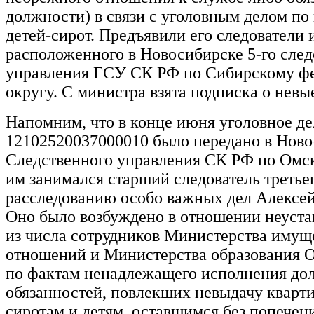
должности) в связи с уголовным делом по
детей-сирот. Предъявили его следователи 
расположенного в Новосибирске 5-го след
управления ГСУ СК РФ по Сибирскому ф
округу. С министра взята подписка о невы
Напомним, что в конце июня уголовное д
12102520037000010 было передано в Ново
Следственного управления СК РФ по Омск
им занимался старший следователь третьег
расследованию особо важных дел Алек
Оно было возбуждено в отношении неуст
из числа сотрудников Министерства иму
отношений и Министерства образования 
по фактам ненадлежащего исполнения д
обязанностей, повлекших невыдачу кварти
сиротам и детям, оставшимся без попечен