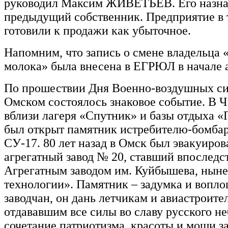
руководил Максим ЖИВЕТЬЕВ. Его назна
предыдущий собственник. Предприятие в 
готовили к продажи как убыточное.
Напомним, что запись о смене владельца 
молока» была внесена в ЕГРЮЛ в начале а
По прошествии Дня Военно-воздушных си
Омском состоялось знаковое событие. В 
вблизи лагеря «Спутник» и базы отдыха
был открыт памятник истребителю-бомба
СУ-17. 80 лет назад в Омск был эвакуиро
агрегатный завод № 20, ставший впоследс
Агрегатным заводом им. Куйбышева, нын
технологии». Памятник – задумка и вопл
заводчан, он дань летчикам и авиастроите
отдававшим все силы во славу русского не
сочетание патриотизма, красоты и мощи 