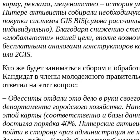
карму, реклама, меценатство – история у
Питере активисты собирали необходимую
покупки системы
GIS
BIS
(сумма рассчит
индивидуально). Благодаря снижению сте
«глобальности» нашей цели, вполне возм
бесплатными аналогами конструкторов к
или 2
GIS
.
Кто же будет заниматься сбором и обрабо
Кандидат в члены молодежного правительс
ответил на этот вопрос:
– Одесситы отдали это дело в руки своег
департамента городского хозяйства. Нап
этой карты (соответственно и базы данн
достигла порядка 40%. Питерские актив
пойти в сторону «раз администрация не х