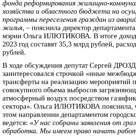
фонда реформирования жилищно-коммуна
хозяйства и областного бюджета на осу
программы переселения граждан из аварий
жилья
, – пояснила директор департамент
мэрии Ольга ИЛЮТИКОВА. В итоге доход
2023 год составят 35,3 млрд рублей, расхо
рублей.
В ходе обсуждения депутат Сергей ДРОЗ
заинтересовался строчкой «иные межбюд
трансферты на реализацию мероприятий 
совокупного объема выбросов загрязняющ
атмосферный воздух посредством газифик
сектора». Ольга ИЛЮТИКОВА пояснила, ч
этом направлении департаментом городско
ведется: «
У нас собраны заявления от гр
обработка. Мы имеем право начать рабо