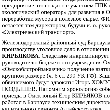
предприятие это создано с участием ППК
экологический оператор» для развития в 
переработки мусора в полезное сырье. 
остается там директором, будучи и. о. ру
«Электрический транспорт».
Железнодорожный районный суд Барнаула
производству уголовное дело в отношени
КИРЬЯКОВА
. Следствие инкриминируе
руководителю бюджетного учреждения Ом
«Омскоблстройзаказчик» получение взятки
крупном размере (ч. 6 ст. 290 УК РФ). За
обвиняемого будут адвокаты Игорь ХОМ
ПОЗДЫШЕВ. Напомним хронологию собы
приезда в Омск юный Егор КИРЬЯКОВ пол
работал в Барнауле техническим директо
капитального ремонта Алтайского края.