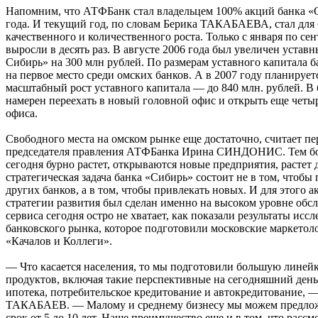
Напомним, что АТФБанк стал владельцем 100% акций банка «
года. И текущий год, по словам Берика ТАКАБАЕВА, стал для 
качественного и количественного роста. Только с января по се
выросли в десять раз. В августе 2006 года был увеличен уста
Сибирь» на 300 млн рублей. По размерам уставного капитала 
на первое место среди омских банков. А в 2007 году планирует
масштабный рост уставного капитала — до 840 млн. рублей. В
намерен переехать в новый головной офис и открыть еще чет
офиса.
Свободного места на омском рынке еще достаточно, считает пе
председателя правления АТФБанка Ирина СИНДОНИС. Тем бо
сегодня бурно растет, открываются новые предприятия, растет 
стратегическая задача банка «Сибирь» состоит не в том, чтобы
других банков, а в том, чтобы привлекать новых. И для этого а
стратегии развития был сделан именно на высоком уровне об
сервиса сегодня остро не хватает, как показали результаты исс
банковского рынка, которое подготовили московские маркетоло
«Качалов и Коллеги».
— Что касается населения, то мы подготовили большую линей
продуктов, включая такие перспективные на сегодняшний день
ипотека, потребительское кредитование и автокредитование, 
ТАКАБАЕВ. — Малому и среднему бизнесу мы можем предлож
срок от 5 до 10 лет. Наше преимущество еще и в том, что рассм