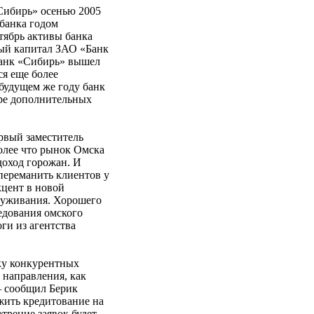
Сибирь» осенью 2005
банка годом
нтябрь активы банка
вный капитал ЗАО «Банк
банк «Сибирь» вышел
ся еще более
 будущем же году банк
ыре дополнительных
рвый заместитель
лее что рынок Омска
доход горожан. И
 переманить клиентов у
кцент в новой
служивания. Хорошего
ледования омского
ги из агентства
ку конкурентных
 направления, как
— сообщил Берик
ить кредитование на
отрение заявок будет