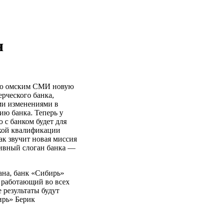
я
ло омским СМИ новую
рческого банка,
ыми изменениями в
ию банка. Теперь у
 с банком будет для
окой квалификации
ак звучит новая миссия
тивный слоган банка —
ана, банк «Сибирь»
 работающий во всех
 результаты будут
ирь» Берик