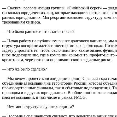
— Скажем, реорганизация группы. «Сибирский берег» — холди
несколько юридических лиц, которые находятся не только в раз
разных юрисдикциях. Мы реорганизовываем структуру компани
требованиям бизнеса.
— Что было раньше и что станет после?
— Начав работу на публичном рынке долгового капитала, мы 
структура воспринимается инвесторами как громоздкая. Поэто
задачу упростить ее: чтобы было понятно, какие бизнес-функц
иное подразделение, где в компании кэш-центр, профит-центр 
кредиторам, через это они оценивают свои кредитные риски.
— Что же было сделано?
— Мы ведем процесс консолидации юрлиц. С начала года начал
объединенная компания на территории России, которая объедин
производственные филиалы, так и сбытовые подразделения. Т
проводим и в других юрисдикциях. Вообще эпопею консолид
многие компании, в том числе и рынка FMCG.
— Чем моноструктура лучше холдинга?
— Половина специалистов считают, что децентрализация для 