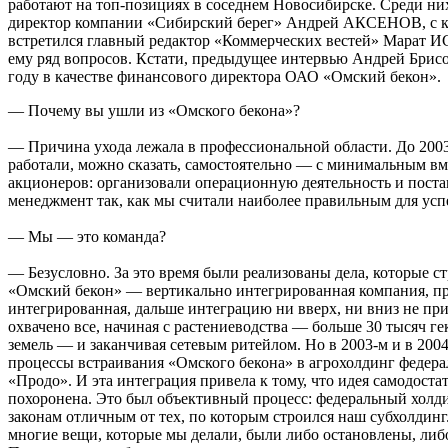
работают на топ-позициях в соседнем Новосибирске. Среди 
директор компании «Сибирский берег» Андрей АКСЕНОВ, с к
встретился главный редактор «Коммерческих вестей» Марат 
ему ряд вопросов. Кстати, предыдущее интервью Андрей Брисо
году в качестве финансового директора ОАО «Омский бекон».
— Почему вы ушли из «Омского бекона»?
— Причина ухода лежала в профессиональной области. До 2003
работали, можно сказать, самостоятельно — с минимальным в
акционеров: организовали операционную деятельность и пост
менеджмент так, как мы считали наиболее правильным для усп
— Мы — это команда?
— Безусловно. За это время были реализованы дела, которые ст
«Омский бекон» — вертикально интегрированная компания, п
интегрированная, дальше интеграцию ни вверх, ни вниз не п
охвачено все, начиная с растениеводства — больше 30 тысяч г
земель — и заканчивая сетевым ритейлом. Но в 2003-м и в 200
процессы встраивания «Омского бекона» в агрохолдинг федера
«Продо». И эта интеграция привела к тому, что идея самодост
похоронена. Это был объективный процесс: федеральный холди
законам отличным от тех, по которым строился наш субхолдинг.
многие вещи, которые мы делали, были либо остановлены, либ