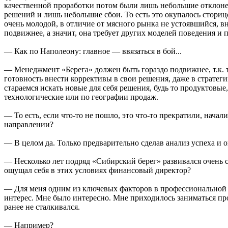
качественной проработки потом были лишь небольшие отклон
решений и лишь небольшие сбои. То есть это окупалось стори
очень молодой, в отличие от мясного рынка не устоявшийся, в
подвижнее, а значит, она требует других моделей поведения и
— Как по Наполеону: главное — ввязаться в бой...
— Менеджмент «Берега» должен быть гораздо подвижнее, т.к. 
готовность внести коррективы в свои решения, даже в страте
стараемся искать новые для себя решения, будь то продуктовые
технологические или по географии продаж.
— То есть, если что-то не пошло, это что-то прекратили, начал
направлении?
— В целом да. Только предварительно сделав анализ успеха и 
— Несколько лет подряд «Сибирский берег» развивался очень 
ощущал себя в этих условиях финансовый директор?
— Для меня одним из ключевых факторов в профессиональной 
интерес. Мне было интересно. Мне приходилось заниматься пр
ранее не сталкивался.
— Например?