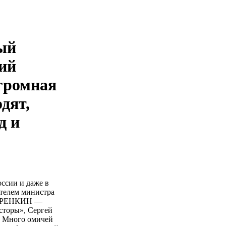
ый
ий
громная
дят,
д и
ссии и даже в
телем министра
ОВАРЕНКИН —
сторы», Сергей
 Много омичей