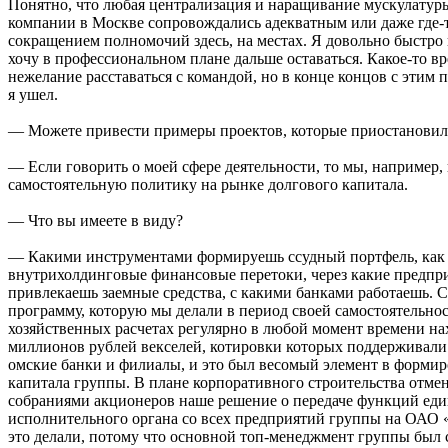
Понятно, что любая централизация и наращивание мускулату
компании в Москве сопровождались адекватным или даже где-
сокращением полномочий здесь, на местах. Я довольно быстро п
хочу в профессиональном плане дальше оставаться. Какое-то в
нежелание расставаться с командой, но в конце концов с этим 
я ушел.
— Можете привести примеры проектов, которые приостанови
— Если говорить о моей сфере деятельности, то мы, например,
самостоятельную политику на рынке долгового капитала.
— Что вы имеете в виду?
— Какими инструментами формируешь ссудный портфель, как
внутрихолдинговые финансовые перетоки, через какие предпр
привлекаешь заемные средства, с какими банками работаешь. 
программу, которую мы делали в период своей самостоятельност
хозяйственных расчетах регулярно в любой момент времени на
миллионов рублей векселей, котировки которых поддерживали
омские банки и филиалы, и это был весомый элемент в форми
капитала группы. В плане корпоративного строительства отм
собраниями акционеров наше решение о передаче функций ед
исполнительного органа со всех предприятий группы на ОАО
это делали, потому что основной топ-менеджмент группы был 