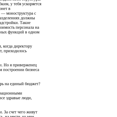
ким, у тебя ускоряется
онет в
о — моноструктура с
разделениях должны
адстройки. Такие
оимость персонала на
исных функций в одном
, когда директору
т, приходилось
и. Но я приверженец
ом построении бизнеса
рь на единый бюджет?
перационными
все здравые люди,
. За счет чего живут
, на месте, ко мне