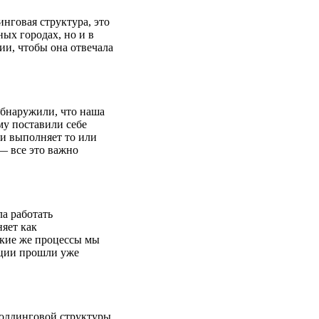
нговая структура, это
ных городах, но и в
и, чтобы она отвечала
обнаружили, что наша
му поставили себе
ии выполняет то или
— все это важно
а работать
яет как
акие же процессы мы
ации прошли уже
холдинговой структуры