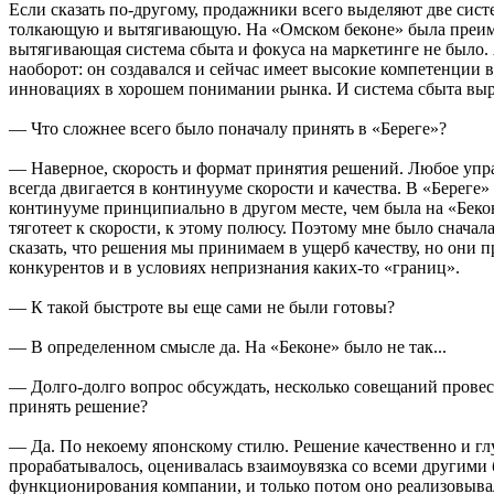
Если сказать по-другому, продажники всего выделяют две сис
толкающую и вытягивающую. На «Омском беконе» была преи
вытягивающая система сбыта и фокуса на маркетинге не было. 
наоборот: он создавался и сейчас имеет высокие компетенции в
инновациях в хорошем понимании рынка. И система сбыта вы
— Что сложнее всего было поначалу принять в «Береге»?
— Наверное, скорость и формат принятия решений. Любое упр
всегда двигается в континууме скорости и качества. В «Береге»
континууме принципиально в другом месте, чем была на «Беко
тяготеет к скорости, к этому полюсу. Поэтому мне было сначал
сказать, что решения мы принимаем в ущерб качеству, но они 
конкурентов и в условиях непризнания каких-то «границ».
— К такой быстроте вы еще сами не были готовы?
— В определенном смысле да. На «Беконе» было не так...
— Долго-долго вопрос обсуждать, несколько совещаний провес
принять решение?
— Да. По некоему японскому стилю. Решение качественно и гл
прорабатывалось, оценивалась взаимоувязка со всеми другими
функционирования компании, и только потом оно реализовывал