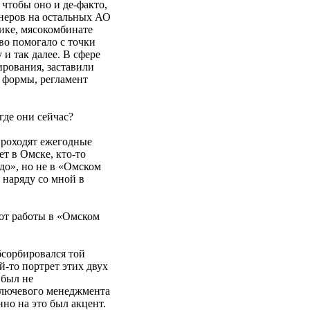
чтобы оно и де-факто,
онеров на остальных АО
ике, мясокомбинате
во помогало с точки
и так далее. В сфере
рования, заставили
 формы, регламент
где они сейчас?
проходят ежегодные
т в Омске, кто-то
до», но не в «Омском
 наряду со мной в
от работы в «Омском
бсорбировался той
й-то портрет этих двух
 был не
ключевого менеджмента
но на это был акцент.