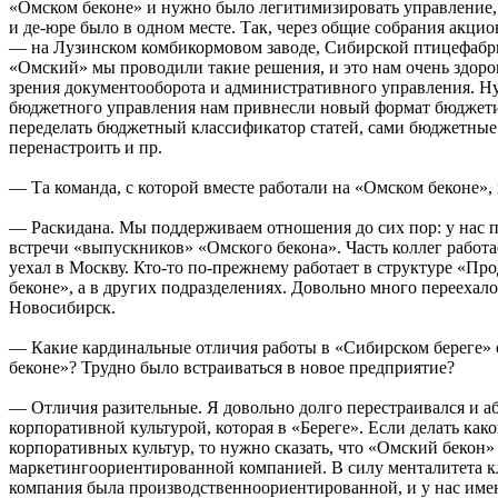
«Омском беконе» и нужно было легитимизировать управление, 
и де-юре было в одном месте. Так, через общие собрания акци
— на Лузинском комбикормовом заводе, Сибирской птицефабр
«Омский» мы проводили такие решения, и это нам очень здоро
зрения документооборота и административного управления. Ну 
бюджетного управления нам привнесли новый формат бюджети
переделать бюджетный классификатор статей, сами бюджетные
перенастроить и пр.
— Та команда, с которой вместе работали на «Омском беконе», 
— Раскидана. Мы поддерживаем отношения до сих пор: у нас 
встречи «выпускников» «Омского бекона». Часть коллег работае
уехал в Москву. Кто-то по-прежнему работает в структуре «Про
беконе», а в других подразделениях. Довольно много переехало
Новосибирск.
— Какие кардинальные отличия работы в «Сибирском береге» 
беконе»? Трудно было встраиваться в новое предприятие?
— Отличия разительные. Я довольно долго перестраивался и а
корпоративной культурой, которая в «Береге». Если делать како
корпоративных культур, то нужно сказать, что «Омский бекон»
маркетингоориентированной компанией. В силу менталитета 
компания была производственноориентированной, и у нас имен