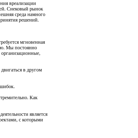
ения вреализации
цей. Снековый рынок
нешняя среда намного
 принятия решений.
требуется мгновенная
гию. Мы постоянно
, организационные,
и двигаться в другом
ошибок.
стремительно. Как
деятельности является
оектами, с которыми