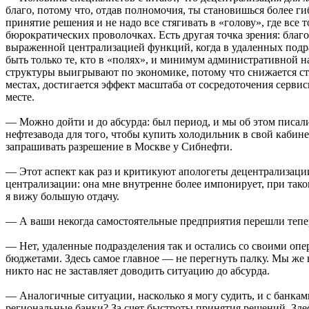
благо, потому что, отдав полномочия, ты становишься более гиб
принятие решения и не надо все стягивать в «голову», где все т
бюрократических проволочках. Есть другая точка зрения: благ
выраженной централизацией функций, когда в удаленных под
быть только те, кто в «полях», и минимум административной н
структуры выигрывают по экономике, потому что снижается ст
местах, достигается эффект масштаба от сосредоточения серв
месте.
— Можно дойти и до абсурда: был период, и мы об этом писали
нефтезавода для того, чтобы купить холодильник в свой кабине
запрашивать разрешение в Москве у Сибнефти.
— Этот аспект как раз и критикуют апологеты децентрализаци
централизации: она мне внутренне более импонирует, при так
я вижу большую отдачу.
— А ваши некогда самостоятельные предприятия перешли тепе
— Нет, удаленные подразделения так и остались со своими о
бюджетами. Здесь самое главное — не перегнуть палку. Мы же 
никто нас не заставляет доводить ситуацию до абсурда.
— Аналогичные ситуации, насколько я могу судить, и с банками
региональные банки? За счет быстроты принятия решений. Здесь