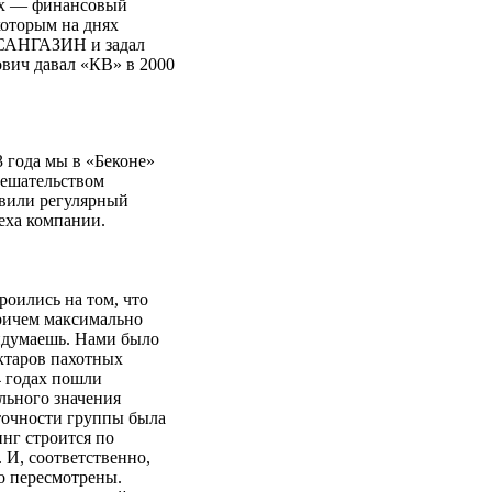
них — финансовый
оторым на днях
ИСАНГАЗИН и задал
вич давал «КВ» в 2000
 года мы в «Беконе»
мешательством
авили регулярный
еха компании.
роились на том, что
ричем максимально
ридумаешь. Нами было
ектаров пахотных
4 годах пошли
льного значения
аточности группы была
нг строится по
 И, соответственно,
о пересмотрены.