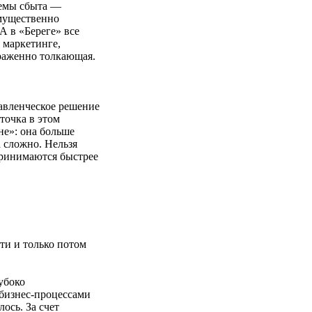
темы сбыта —
мущественно
А в «Береге» все
 маркетинге,
раженно толкающая.
авленческое решение
 точка в этом
не»: она больше
а сложно. Нельзя
принимаются быстрее
ти и только потом
убоко
 бизнес-процессами
ось. За счет