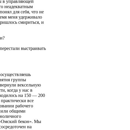
ры в управляющей
то неадекватным
онял для себя, что не
ремя меня удерживало
пришлось смириться, и
ли?
 перестали выстраивать
 осуществляешь
иятия группы
Свернули вексельную
и, когда у нас в
ходилось на 150 — 200
 практически все
ровании рабочего
енили общими
иноличного
 «Омский бекон». Мы
сосредоточен на