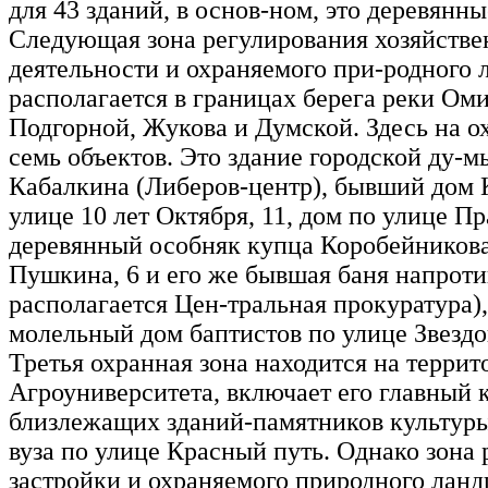
для 43 зданий, в основ-ном, это деревянн
Следующая зона регулирования хозяйстве
деятельности и охраняемого при-родного
располагается в границах берега реки Оми
Подгорной, Жукова и Думской. Здесь на о
семь объектов. Это здание городской ду-м
Кабалкина (Либеров-центр), бывший дом
улице 10 лет Октября, 11, дом по улице Пр
деревянный особняк купца Коробейникова
Пушкина, 6 и его же бывшая баня напротив
располагается Цен-тральная прокуратура),
молельный дом баптистов по улице Звездов
Третья охранная зона находится на террит
Агроуниверситета, включает его главный к
близлежащих зданий-памятников культуры
вуза по улице Красный путь. Однако зона
застройки и охраняемого природного лан