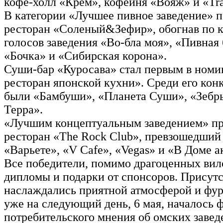
кофе-холл «Крем», кофейня «Вояж» и «Trav
В категории «Лучшее пивное заведение» 
ресторан «Соленый&Зефир», обогнав по к
голосов заведения «Во-бла моя», «Пивная
«Бочка» и «Сибирская корона».
Суши-бар «Куросава» стал первым в ном
ресторан японской кухни». Среди его кон
были «Бамбуши», «Планета Суши», «Зебр
Терра».
«Лучшим концептуальным заведением» пр
ресторан «The Rock Club», превзошедши
«Варьете», «V Cafe», «Vegas» и «В Доме а
Все победители, помимо драгоценных вил
дипломы и подарки от спонсоров. Прису
наслаждались приятной атмосферой и ф
уже на следующий день, 6 мая, началось
потребительского мнения об омских завед