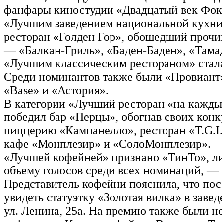
фанфары киностудии «Двадцатый век Фок
«Лучшим заведением национальной кухни
ресторан «Голден Гор», обошедший прочи
— «Балкан-Гриль», «Баден-Баден», «Тама
«Лучшим классическим рестораном» стал
Среди номинантов также были «Провиант»
«Base» и «Астория».
В категории «Лучший ресторан «на кажды
победил бар «Перцы», обогнав своих кон
пиццерию «Кампанелло», ресторан «T.G.I. 
кафе «Монплезир» и «СолоМонплезир».
«Лучшей кофейней» признано «ТинТо», 
объему голосов среди всех номинаций, — 
Представитель кофейни пояснила, что пос
увидеть статуэтку «Золотая вилка» в завед
ул. Ленина, 25а. На премию также были 