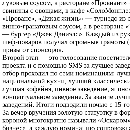
луковым соусом, в ресторане «Провиант
свинины с овощами, в кафе «СолоМонпле
«Прованс», «Дикая жизнь» — турнедо из 
винно-гранатовым соусом, а в ресторане «T
— бургер «Джек Дэниэлс». Каждый из рук
шеф-поваров получал огромные грамоты (
призы от спонсоров.
Второй этап — это голосование посетител
проекта и с помощью SMS за лучшее заве
отбор проходил по семи номинациям: луч
национальной кухни, лучший классически
лучшая кофейня, пивное заведение, японс
концептуальное заведение. За звание луч
заведений. Итоги подводили ночью с 15-го
За вечер вручения золотую статуэтку в фо
короной многократно называли «Оскаром»
бизнеса, а каждую номинацию сопровожд