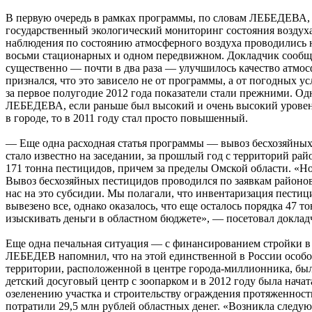
В первую очередь в рамках программы, по словам ЛЕБЕДЕВА,
государственный экологический мониторинг состояния воздуха
наблюдения по состоянию атмосферного воздуха проводились 
восьми стационарных и одном передвижном. Докладчик сообщи
существенно — почти в два раза — улучшилось качество атмос
признался, что это зависело не от программы, а от погодных у
за первое полугодие 2012 года показатели стали прежними. Од
ЛЕБЕДЕВА, если раньше был высокий и очень высокий уровень
в городе, то в 2011 году стал просто повышенный.
— Еще одна расходная статья программы — вывоз бесхозяйных
стало известно на заседании, за прошлый год с территорий ра
171 тонна пестицидов, причем за пределы Омской области. «Н
Вывоз бесхозяйных пестицидов проводился по заявкам районов
нас на это субсидии. Мы полагали, что инвентаризация пести
вывезено все, однако оказалось, что еще осталось порядка 47 то
изыскивать деньги в областном бюджете», — посетовал доклад
Еще одна печальная ситуация — с финансированием стройки в
ЛЕБЕДЕВ напомнил, что на этой единственной в России особ
территории, расположенной в центре города-миллионника, бы
детский досуговый центр с зоопарком и в 2012 году была начат
озеленению участка и строительству ограждения протяженность
потратили 29,5 млн рублей областных денег. «Возникла следу