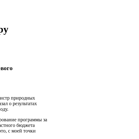
ру
рвого
нистр природных
ал о результатах
оду.
ирование программы за
ластного бюджета
то, с моей точки