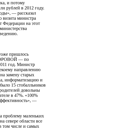
ка, и потому
лн рублей в 2012 году.
годы», — рассказал
о визита министра
т Федерации на этот
 министерства
сведению.
тоже пришлось
ОЗОРОВОЙ — по
011 год. Министр
 некоему направлению
 на замену старых
ма, информатизацию и
 было 15 стобалльников
х родителей довольны
ателе в 47%. «100%
 эффективность», —
а проблему маленьких
а севере области все
в том числе и самых