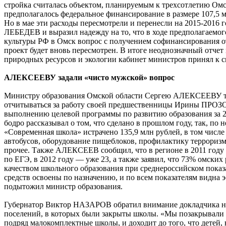
стройка считалась объектом, планируемым к трехсотлетию Омс
предполагалось федеральное финансирование в размере 107,5 м
Но в мае эти расходы пересмотрели и перенесли на 2015-2016 
ЛЕБЕДЕВ и выразил надежду на то, что в ходе предполагаемог
культуры РФ в Омск вопрос с получением софинансирования о
проект будет вновь пересмотрен. В итоге неоднозначный отчет
природных ресурсов и экологии кабинет министров принял к 
АЛЕКСЕЕВУ задали «чисто мужской» вопрос
Министру образования Омской области Сергею АЛЕКСЕЕВУ 
отчитываться за работу своей предшественницы Ирины ПР
выполнению целевой программы по развитию образования за 2
бодро рассказывал о том, что сделано в прошлом году, так, по
«Современная школа» истрачено 135,9 млн рублей, в том числе
автобусов, оборудование пищеблоков, профилактику террориз
прочее. Также АЛЕКСЕЕВ сообщил, что в регионе в 2011 году
по ЕГЭ, в 2012 году — уже 23, а также заявил, что 73% омски
качеством школьного образования при среднероссийском показ
средств освоены по назначению, и по всем показателям видна
подытожил министр образования.
Губернатор Виктор НАЗАРОВ обратил внимание докладчика н
поселений, в которых были закрыты школы. «Мы позакрывали н
подряд малокомплектные школы, и доходит до того, что детей, 