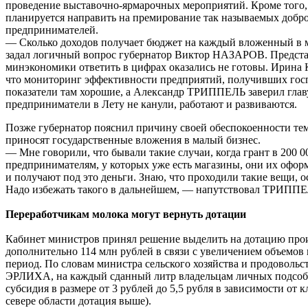
проведение выставочно-ярмарочных мероприятий. Кроме того,
планируется направить на премирование так называемых добр
предпринимателей.
— Сколько доходов получает бюджет на каждый вложенный в 
задал логичный вопрос губернатор Виктор НАЗАРОВ. Предста
минэкономики ответить в цифрах оказались не готовы. Ирин
что мониторинг эффективности предприятий, получивших госп
показатели там хорошие, а Александр ТРИППЕЛЬ заверил главу
предприниматели в Лету не канули, работают и развиваются.
Позже губернатор пояснил причину своей обеспокоенности тем
приносят государственные вложения в малый бизнес.
— Мне говорили, что бывали такие случаи, когда грант в 200 0
предпринимателям, у которых уже есть магазины, они их офор
и получают под это деньги. Знаю, что проходили такие вещи, о
Надо избежать такого в дальнейшем, — напутствовал ТРИППЕ
Переработчикам молока могут вернуть дотации
Кабинет министров принял решение выделить на дотацию про
дополнительно 114 млн рублей в связи с увеличением объемов 
период. По словам министра сельского хозяйства и продовольс
ЭРЛИХА, на каждый сданный литр владельцам личных подсобн
субсидия в размере от 3 рублей до 5,5 рубля в зависимости от 
севере области дотация выше).