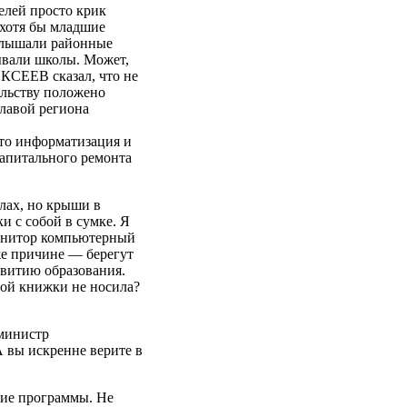
телей просто крик
 хотя бы младшие
услышали районные
рывали школы. Может,
ЕКСЕЕВ сказал, что не
ельству положено
главой региона
что информатизация и
капитального ремонта
лах, но крыши в
и с собой в сумке. Я
Монитор компьютерный
же причине — берегут
звитию образования.
бой книжки не носила?
министр
 вы искренне верите в
ние программы. Не