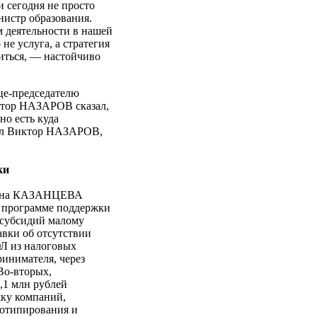
и сегодня не просто
нистр образования.
 деятельности в нашей
не услуга, а стратегия
ситься, — настойчиво
ице-председателю
иктор НАЗАРОВ сказал,
но есть куда
тил Виктор НАЗАРОВ,
ки
Ирина КАЗАНЦЕВА
й программе поддержки
 субсидий малому
авки об отсутствии
ЮЛ из налоговых
ринимателя, через
Во-вторых,
,1 млн рублей
жку компаний,
тотипирования и