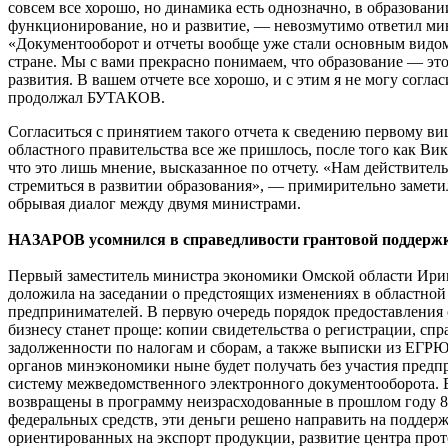
совсем все хорошо, но динамика есть однозначно, в образовани
функционирование, но и развитие, — невозмутимо ответил ми
«Документооборот и отчеты вообще уже стали основным видом
стране. Мы с вами прекрасно понимаем, что образование — это 
развития. В вашем отчете все хорошо, и с этим я не могу согла
продолжал БУТАКОВ.
Согласиться с принятием такого отчета к сведению первому в
областного правительства все же пришлось, после того как В
что это лишь мнение, высказанное по отчету. «Нам действитель
стремиться в развитии образования», — примирительно заме
обрывая диалог между двумя министрами.
НАЗАРОВ усомнился в справедливости грантовой поддерж
Первый заместитель министра экономики Омской области 
доложила на заседании о предстоящих изменениях в областно
предпринимателей. В первую очередь порядок предоставления
бизнесу станет проще: копии свидетельства о регистрации, спр
задолженности по налогам и сборам, а также выписки из ЕГР
органов минэкономики ныне будет получать без участия предп
систему межведомственного электронного документооборота. 
возвращены в программу неизрасходованные в прошлом году 8
федеральных средств, эти деньги решено направить на поддер
ориентированных на экспорт продукции, развитие центра про