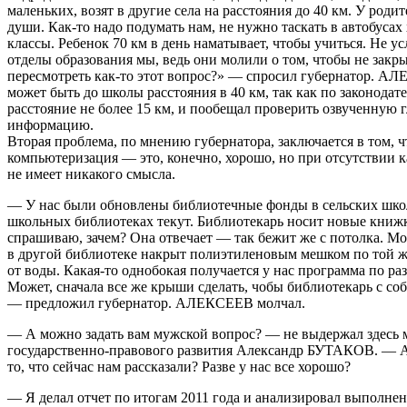
маленьких, возят в другие села на расстояния до 40 км. У роди
души. Как-то надо подумать нам, не нужно таскать в автобусах
классы. Ребенок 70 км в день наматывает, чтобы учиться. Не 
отделы образования мы, ведь они молили о том, чтобы не зак
пересмотреть как-то этот вопрос?» — спросил губернатор. АЛ
может быть до школы расстояния в 40 км, так как по законодат
расстояние не более 15 км, и пообещал проверить озвученную 
информацию.
Вторая проблема, по мнению губернатора, заключается в том, 
компьютеризация — это, конечно, хорошо, но при отсутствии 
не имеет никакого смысла.
— У нас были обновлены библиотечные фонды в сельских шко
школьных библиотеках текут. Библиотекарь носит новые книжк
спрашиваю, зачем? Она отвечает — так бежит же с потолка. 
в другой библиотеке накрыт полиэтиленовым мешком по той 
от воды. Какая-то однобокая получается у нас программа по ра
Может, сначала все же крыши сделать, чобы библиотекарь с со
— предложил губернатор. АЛЕКСЕЕВ молчал.
— А можно задать вам мужской вопрос? — не выдержал здесь 
государственно-правового развития Александр БУТАКОВ. — А
то, что сейчас нам рассказали? Разве у нас все хорошо?
— Я делал отчет по итогам 2011 года и анализировал выполне