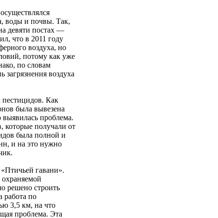
 осуществлялся
, воды и почвы. Так,
на девяти постах —
л, что в 2011 году
ферного воздуха, но
словий, потому как уже
нако, по словам
 загрязнения воздуха
 пестицидов. Как
йонов была вывезена
о выявилась проблема.
, которые получали от
цидов была полной и
нн, и на это нужно
чик.
 «Птичьей гавани».
о охраняемой
ло решено строить
а работа по
ю 3,5 км, на что
ющая проблема. Эта