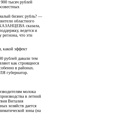
 900 тысяч рублей
осовестных
малый бизнес рубль? —
вители областного
а КАЗАНЦЕВА сказала,
оддержку, ведется и
 региона, что эти
, какой эффект
00 рублей давали тем
мляют как строящиеся
собенно в районах.
ЛЯ губернатор.
изводителям молока
производства в летний
твия Виталия
ых хозяйств дается
климатической зоны (на