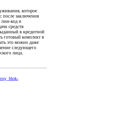
уживания, которое
: после заключения
 пин-код и
ачи средств
 выданный в кредитной
ь готовый комплект в
ать это можно даже
ечение следующего
еского лица.
oroy_blok-