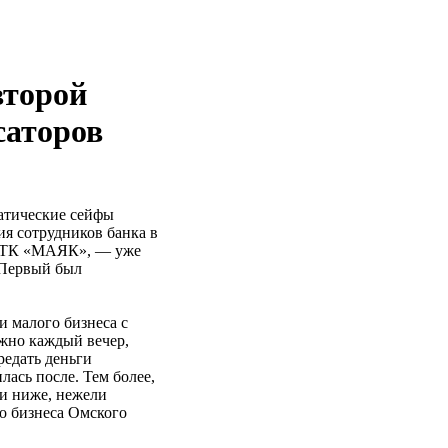
второй
саторов
атические сейфы
ия сотрудников банка в
в ТК «МАЯК», — уже
 Первый был
 малого бизнеса с
жно каждый вечер,
редать деньги
лась после. Тем более,
ии ниже, нежели
о бизнеса Омского