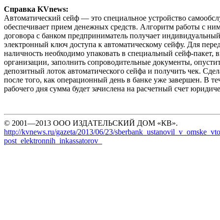
Справка KVnews:
Автоматический сейф — это специальное устройство самообсл
обеспечивает прием денежных средств. Алгоритм работы с ним
договора с банком предприниматель получает индивидуальный
электронный ключ доступа к автоматическому сейфу. Для перед
наличность необходимо упаковать в специальный сейф-пакет,
организации, заполнить сопроводительные документы, опустит
депозитный лоток автоматического сейфа и получить чек. Сдел
после того, как операционный день в банке уже завершен. В т
рабочего дня сумма будет зачислена на расчетный счет юридич
© 2001—2013 ООО ИЗДАТЕЛЬСКИЙ ДОМ «КВ».
http://kvnews.ru/gazeta/2013/06/23/sberbank_ustanovil_v_omske_vt
post_elektronnih_inkassatorov_