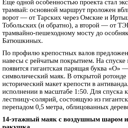
Еще одной особенностью проекта стал эк
трамвай: основной маршрут проложен вбл
ворот — от Тарских через Омские и Ирт
Тобольских (и обратно), а второй — от Т
трамвайно-пешеходному мосту до особня
Батюшкиных.
По профилю крепостных валов предложен
навесы с рейчатым покрытием. На спуске
появится гигантская парящая буква «О» —
символический маяк. В открытой ротонде
исторический макет крепости в антиванд
исполнении в масштабе 1:50. Для спуска к
лестницу-солярий, состоящую из гигантск
перепадом 0,5 метра, облицованных дерев
14-этажный маяк с воздушным шаром и
ракушка