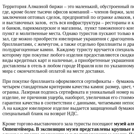
Территория Алмазной биржи – это маленький, обустроенный по
где, кроме более тысячи офисов компаний – членов биржи, зало
заключения оптовых сделок, предприятий по огранке алмазов,
и выставочных залов, есть вся инфраструктура – рестораны и 
и банков, парикмахерские и магазины, пункт таможенного ко
пункт и молитвенные места. Однако туристов пускают только 
зал, где можно приобрести ювелирные украшения с драгоценн
бриллиантами, с жемчугом, а также отдельно бриллианты и др
полудрагоценные камни. Каждому туристу вручается специаль
которому при покупке любого изделия предоставляются скидк
виды кредитных карт и наличные, а приобретенные украшения
доставлены в отель в любом городе Израиля или по указанному
мира с окончательной оплатой на месте доставки.
При покупке бриллианта оформляются сертификаты - бумажн
четырем стандартным критериям качества камня: размер, цвет, 
огранка. Лазерная подпись сертификата и уникальный номер на
изделие, не причиняя ущерба, наоборот, увеличивая его стоимо
гарантии качества в соответствии с данными, читаемыми непос
А на каждое ювелирное изделие выдается защищенный бумажн
специальный бланк на возврат НДС.
Кроме торгово-выставочного зала туристы посещают
музей ал
Оппенгеймера. В экспозиции музея представлены крупные 