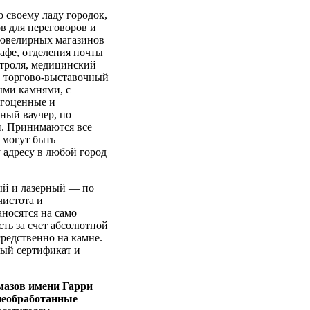
 своему ладу городок,
в для переговоров и
 ювелирных магазинов
кафе, отделения почты
нтроля, медицинский
в торгово-выставочный
ыми камнями, с
агоценные и
ный ваучер, по
и. Принимаются все
 могут быть
 адресу в любой город
ый и лазерный — по
чистота и
носятся на само
сть за счет абсолютной
редственно на камне.
ый сертификат и
мазов имени Гарри
необработанные