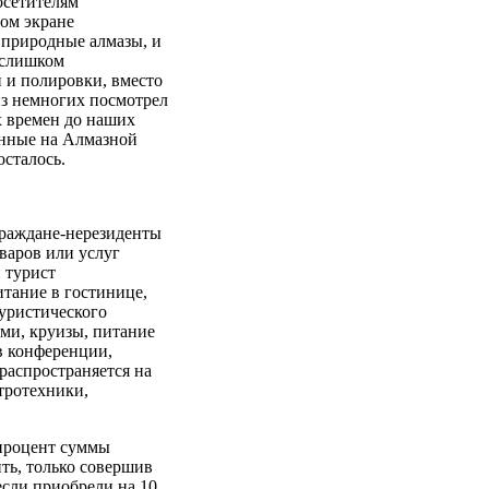
сетителям
ом экране
 природные алмазы, и
 слишком
 и полировки, вместо
из немногих посмотрел
х времен до наших
енные на Алмазной
осталось.
граждане-нерезиденты
варов или услуг
 турист
тание в гостинице,
туристического
ми, круизы, питание
в конференции,
распространяется на
тротехники,
 процент суммы
ь, только совершив
если приобрели на 10