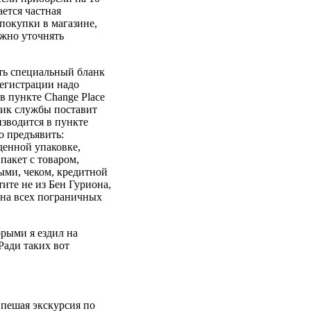
ется частная
 покупки в магазине,
ужно уточнять
ть специальный бланк
регистрации надо
в пункте Change Place
ник службы поставит
зводится в пункте
о предъявить:
денной упаковке,
пакет с товаром,
ыми, чеком, кредитной
ите не из Бен Гуриона,
 на всех пограничных
орыми я ездил на
Ради таких вот
 пешая экскурсия по