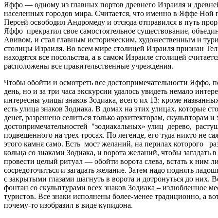
Яффо — одному из главных портов древнего Израиля и древн
населенных городов мира. Считается, что именно в Яффе Ной п
Персей освободил Андромеду и отсюда отправился в путь прор
Яффо прекратил свое самостоятельное существование, объеди
Авивом, и стал главным историческим, художественным и тур
столицы Израиля. Во всем мире столицей Израиля признан Тел
находятся все посольства, а в самом Израиле столицей считаетс
расположены все правительственные учреждения.
Чтобы обойти и осмотреть все достопримечательности Яффо, 
день, но и за три часа экскурсии удалось увидеть немало интер
интересны улицы знаков Зодиака, всего их 13: кроме названных
есть улица знаков Зодиака. В домах на этих улицах, которые с
денег, разрешено селиться только архитекторам, скульпторам и
достопримечательностей "зодиакальных» улиц дерево, растущ
подвешенного на трех тросах. По легенде, его туда никто не са
этого камня само. Есть мост желаний, на перилах которого р
кольца со знаками Зодиака, и ворота желаний, чтобы загадать 
провести целый ритуал — обойти ворота слева, встать к ним ли
сосредоточиться и загадать желание. Затем надо поднять ладош
с закрытыми глазами шагнуть в ворота и дотронуться до них. 
фонтан со скульптурами всех знаков Зодиака – излюбленное ме
туристов. Все знаки исполнены более-менее традиционно, а во
почему-то изобразил в виде купидона.