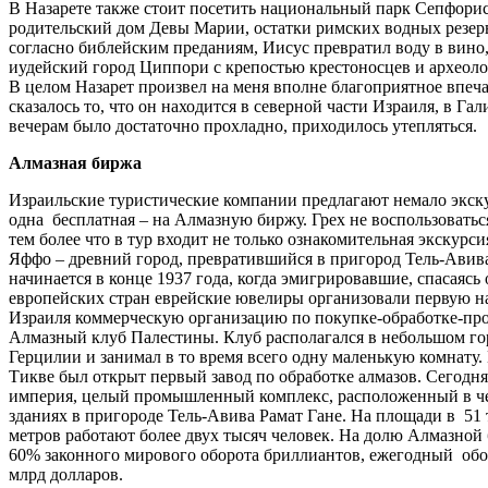
В Назарете также стоит посетить национальный парк Сепфорис
родительский дом Девы Марии, остатки римских водных резерв
согласно библейским преданиям, Иисус превратил воду в вино,
иудейский город Циппори с крепостью крестоносцев и археол
В целом Назарет произвел на меня вполне благоприятное впеча
сказалось то, что он находится в северной части Израиля, в Гал
вечерам было достаточно прохладно, приходилось утепляться.
Алмазная биржа
Израильские туристические компании предлагают немало экску
одна бесплатная – на Алмазную биржу. Грех не воспользоватьс
тем более что в тур входит не только ознакомительная экскурси
Яффо – древний город, превратившийся в пригород Тель-Авив
начинается в конце 1937 года, когда эмигрировавшие, спасаясь
европейских стран еврейские ювелиры организовали первую н
Израиля коммерческую организацию по покупке-обработке-пр
Алмазный клуб Палестины. Клуб располагался в небольшом го
Герцилии и занимал в то время всего одну маленькую комнату. 
Тикве был открыт первый завод по обработке алмазов. Сегодня
империя, целый промышленный комплекс, расположенный в ч
зданиях в пригороде Тель-Авива Рамат Гане. На площади в 51
метров работают более двух тысяч человек. На долю Алмазной
60% законного мирового оборота бриллиантов, ежегодный обо
млрд долларов.