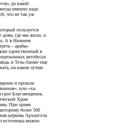
елю, до какой
 когда именно надо
й, что не так уж
который пользуется
 дома, где мы жили, и
чь. А в Нижнем
реть – арабы-
акже единственный в
ниципальных автобусах
равда, в Тель-Авиве еще
знать, на каком лучше
ещение и прошли
янином», или «ха-
я грот Благовещения,
ический Храм
ама. При храме
 которому более 500
вная церковь Архангела
Из источника можно