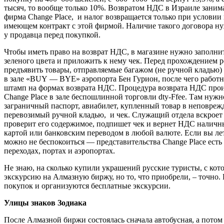
тысяч, то вообще только 10%. Возвратом НДС в Израиле занима
фирма Change Place, и налог возвращается только при условии
имеющем контракт с этой фирмой. Наличие такого договора н
у продавца перед покупкой.
Чтобы иметь право на возврат НДС, в магазине нужно заполни
зеленого цвета и приложить к нему чек. Перед прохождением 
предъявить товары, отправляемые багажом (не ручной кладью) 
в зале «BUY — BYE» аэропорта Бен Гурион, после чего работ
штамп на формах возврата НДС. Процедура возврата НДС прои
Change Place в зале беспошлинной торговли dty-Ffee. Там нужн
заграничный паспорт, авиабилет, купленный товар в неповреж
перевозимый ручной кладью, и чек. Служащий отдела вскроет 
проверит его содержимое, подпишет чек и вернет НДС наличн
картой или банковским переводом в любой валюте. Если вы лет
можно не беспокоиться — представительства Change Place есть
переходах, портах и аэропортах.
Не знаю, на сколько купили украшений русские туристы, с кот
экскурсию на Алмазную биржу, но то, что приобрели, – точно. 
покупок и организуются бесплатные экскурсии.
Улицы знаков Зодиака
После Алмазной биржи состоялась сначала автобусная, а потом