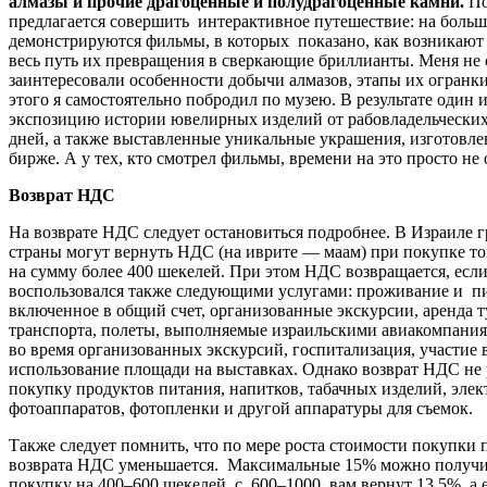
алмазы и прочие драгоценные и полудрагоценные камни.
По
предлагается совершить интерактивное путешествие: на больш
демонстрируются фильмы, в которых показано, как возникают
весь путь их превращения в сверкающие бриллианты. Меня не
заинтересовали особенности добычи алмазов, этапы их огранки
этого я самостоятельно побродил по музею. В результате один 
экспозицию истории ювелирных изделий от рабовладельчески
дней, а также выставленные уникальные украшения, изготовл
бирже. А у тех, кто смотрел фильмы, времени на это просто не 
Возврат НДС
На возврате НДС следует остановиться подробнее. В Израиле 
страны могут вернуть НДС (на иврите — маам) при покупке то
на сумму более 400 шекелей. При этом НДС возвращается, если
воспользовался также следующими услугами: проживание и пи
включенное в общий счет, организованные экскурсии, аренда 
транспорта, полеты, выполняемые израильскими авиакомпания
во время организованных экскурсий, госпитализация, участие 
использование площади на выставках. Однако возврат НДС не 
покупку продуктов питания, напитков, табачных изделий, элек
фотоаппаратов, фотопленки и другой аппаратуры для съемок.
Также следует помнить, что по мере роста стоимости покупки
возврата НДС уменьшается. Максимальные 15% можно получит
покупку на 400–600 шекелей, с 600–1000 вам вернут 13,5%, а 