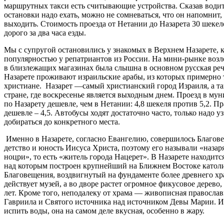
маршрутных такси есть считывающие устройства. Сказав водит
остановки надо ехать, можно не сомневаться, что он напомнит,
выходить. Стоимость проезда от Нетании до Назарета 30 шекеле
дорого за два часа езды.
Мы с супругой остановились у знакомых в Верхнем Назарете, 
популярностью у репатриантов из России. На мини-рынке возле
в близлежащих магазинах была слышна в основном русская ре
Назарете проживают израильские арабы, из которых примерно т
христиане. Назарет —самый христианский город Израиля, а т
стране, где воскресенье является выходным днем. Проезд в му
по Назарету дешевле, чем в Нетании: 4,8 шекеля против 5,2. П
дешевле – 4,5. Автобусы ходят достаточно часто, только надо у
добираться до конкретного места.
Именно в Назарете, согласно Евангелию, совершилось Благов
детство и юность Иисуса Христа, поэтому его называли «назар
ноцри», то есть «житель города Нацерет». В Назарете находитс
над которым построен крупнейший на Ближнем Востоке катол
Благовещения, воздвигнутый на фундаменте более древнего хр
действует музей, а во дворе растет огромное фикусовое дерево,
лет. Кроме того, неподалеку от храма — живописная правосла
Гавриила и Святого источника над источником Девы Марии. 
испить воды, она на самом деле вкусная, особенно в жару.