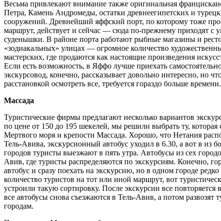
Весьма привлекают внимание также оригинальная францисканс
Петра, Камень Андромеды, остатки древнеегипетских и турец
сооружений. Древнейший яффский порт, по которому тоже про
маршрут, действует и сейчас — сюда по-прежнему приходят с 
суденышки. В районе порта работают рыбные магазины и ресто
«зодиакальных» улицах — огромное количество художественны
мастерских, где продаются как настоящие произведения искусст
Если есть возможность, в Яффо лучше приехать самостоятельно
экскурсовод, конечно, рассказывает довольно интересно, но чт
расстановкой осмотреть все, требуется гораздо больше времени.
Массада
Туристические фирмы предлагают несколько вариантов экскур
по цене от 150 до 195 шекелей, мы решили выбрать ту, которая
Мертвого моря и крепости Массада. Хорошо, что Нетания расп
Тель-Авива, экскурсионный автобус уходил в 6.30, а вот в из 
городов туристы выезжают в пять утра. Автобусы из сех городо
Авив, где туристы распределяются по экскурсиям. Конечно, гор
автобус и сразу поехать на экскурсию, но в одном городе редк
количество туристов на тот или иной маршрут, вот туристичес
устроили такую сортировку. После экскурсии все повторяется 
все автобусы снова съезжаются в Тель-Авив, а потом развозят 
городам.