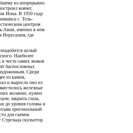
ейшему из непрерывно
остроил ковчег,
ок Иона. В 1950 году
нившись с Тель-
истическим центром
ь-Авив, именно в нем
я Иерусалим, где
понадобится целый
есного. Наиболее
 в честь самих знаков
тоят баснословных
 художникам. Среди
ее из камня,
жал и выросло оно из
азместились железные
в них желание, нужно
цом, закрыть глаза,
ки до уровня головы и
Весьма оригинальный
сто для съемок
т Стрельца скульптор