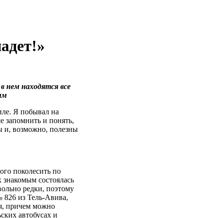
адет!»
в нем находятся все
им
ле. Я побывал на
е запомнить и понять,
ы и, возможно, полезны
ого поколесить по
 к знакомым состоялась
овольно редки, поэтому
№ 826 из Тель-Авива,
ля, причем можно
ьских автобусах и