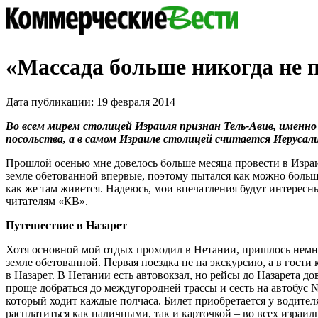
«Массада больше никогда не п
Дата публикации: 19 февраля 2014
Во всем мирем столицей Израиля признан Тель-Авив, именно 
посольства, а в самом Израиле столицей считается Иерусал
Прошлой осенью мне довелось больше месяца провести в Израи
земле обетованной впервые, поэтому пытался как можно больш
как же там живется. Надеюсь, мои впечатления будут интересн
читателям «КВ».
Путешествие в Назарет
Хотя основной мой отдых проходил в Нетании, пришлось немн
земле обетованной. Первая поездка не на экскурсию, а в гости
в Назарет. В Нетании есть автовокзал, но рейсы до Назарета д
проще добраться до междугородней трассы и сесть на автобус 
который ходит каждые полчаса. Билет приобретается у водите
расплатиться как наличными, так и карточкой – во всех израил