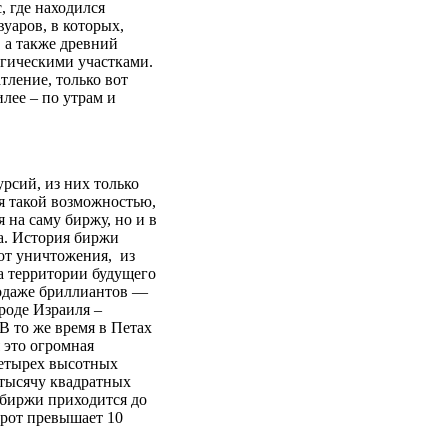
, где находился
уаров, в которых,
 а также древний
огическими участками.
тление, только вот
илее – по утрам и
рсий, из них только
я такой возможностью,
я на саму биржу, но и в
а. История биржи
 от уничтожения, из
а территории будущего
одаже бриллиантов —
роде Израиля –
В то же время в Петах
 это огромная
етырех высотных
 тысячу квадратных
 биржи приходится до
рот превышает 10