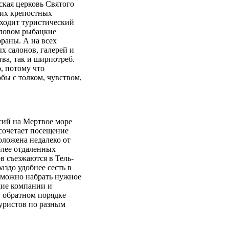
кая церковь Святого
ких крепостных
ходит туристический
уловом рыбацкие
раны. А на всех
х салонов, галерей и
ва, так и ширпотреб.
, потому что
обы с толком, чувством,
сий на Мертвое море
 сочетает посещение
оложена недалеко от
более отдаленных
в съезжаются в Тель-
аздо удобнее сесть в
о можно набрать нужное
кие компании и
в обратном порядке –
туристов по разным