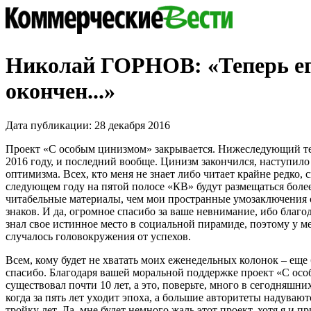
Николай ГОРНОВ: «Теперь ег
окончен...»
Дата публикации: 28 декабря 2016
Проект «С особым цинизмом» закрывается. Нижеследующий те
2016 году, и последний вообще. Цинизм закончился, наступило
оптимизма. Всех, кто меня не знает либо читает крайне редко, 
следующем году на пятой полосе «КВ» будут размещаться боле
читабельные материалы, чем мои пространные умозаключения 
знаков. И да, огромное спасибо за ваше невнимание, ибо благод
знал свое истинное место в социальной пирамиде, поэтому у м
случалось головокружения от успехов.
Всем, кому будет не хватать моих еженедельных колонок – еще
спасибо. Благодаря вашей моральной поддержке проект «С ос
существовал почти 10 лет, а это, поверьте, много в сегодняшн
когда за пять лет уходит эпоха, а большие авторитеты надувают
тройку лет. Да, мне будет немного жаль этот проект, хотя я и 