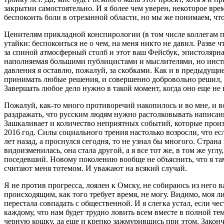
закрытии самостоятельно. И я более чем уверен, некоторое вре
беспокоить боли в отрезанной области, но мы же понимаем, чт
Ценителям прикладной конспирологии (в том числе коллегам п
утайки: беспокоиться не о чем, на меня никто не давил. Разве
за спиной атмосферный столб и этот ваш Фейсбук, эпистолярн
наполняемая большими публицистами и мыслителями, но инс
давления я оставлю, пожалуй, за скобками. Как и в предыдущие 
принимать любые решения, и совершенно добровольно решил, ч
Завершать любое дело нужно в такой момент, когда оно еще не 
Пожалуй, как-то много противоречий накопилось и во мне, и 
раздражать, что русским людям нужно растолковывать написан
Зашкаливает и количество неприятных событий, которые произ
2016 год. Силы социального трения настолько возросли, что есл
лет назад, а проснулся сегодня, то не узнал бы многого. Страна
видоизменилась, она стала другой, а я все тот же, в том же углу
поседевший. Новому поколению вообще не объяснить, что я та
считают меня тотемом. И уважают на всякий случай.
Я не против прогресса, лоялен к Омску, не собираюсь из него в
происходящим, как того требует время, не могу. Видимо, моя л
перестала совпадать с общественной. И я слегка устал, если чес
каждому, что нам будет трудно ловить всем вместе в полной т
черную кошку, да еще и крепко зажмурившись при этом. Законч