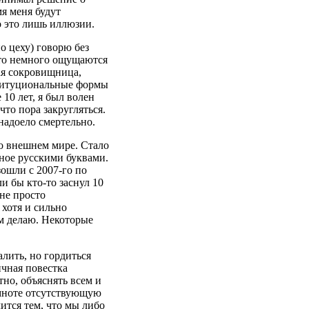
мя меня будут
о это лишь иллюзии.
о цеху) говорю без
 что немного ощущаются
ая сокровищница,
титуциональные формы
10 лет, я был волен
то пора закругляться.
надоело смертельно.
во внешнем мире. Стало
ное русскими буквами.
ошли с 2007-го по
и бы кто-то заснул 10
 не просто
, хотя и сильно
м делаю. Некоторые
алить, но гордиться
ичная повестка
тно, объяснять всем и
емноте отсутствующую
ится тем, что мы либо