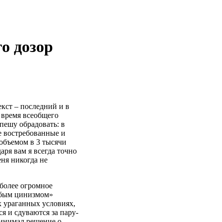
о дозор
кст – последний и в
 время всеобщего
спешу обрадовать: в
е востребованные и
объемом в 3 тысячи
аря вам я всегда точно
еня никогда не
 более огромное
обым цинизмом»
их ураганных условиях,
ся и сдуваются за пару-
принимал решение о