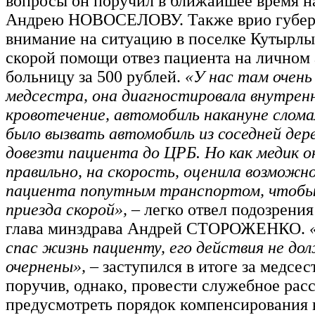
вопросы он поручил в ближайшее время н
Андрею НОВОСЕЛОВУ. Также врио губерн
внимание на ситуацию в поселке Кутырлы,
скорой помощи отвез пациента на личном 
больницу за 500 рублей.
«У нас там очен
медсестра, она диагностировала внутрен
кровотечение, автомобиль накануне слом
было вызвать автомобиль из соседней дере
довезти пациента до ЦРБ. Но как медик о
правильно, на скорость, оценила возможн
пациента попутным транспортом, чтоб
приезда скорой»,
– легко отвел подозрения
глава минздрава Андрей СТОРОЖЕНКО.
спас жизнь пациенту, его действия не д
очернены», –
заступился в итоге за медсе
поручив, однако, провести служебное расс
предусмотреть порядок компенсирования 