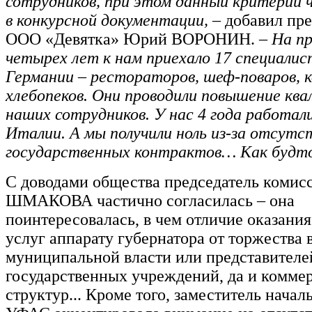
сотрудников, при этом данный критерий 
в конкурсной документации,
– добавил пр
ООО «Девятка» Юрий ВОРОНИН.
– На п
четырех лет к нам приехало 17 специалис
Германии – рестораторов, шеф-поваров, 
хлебопеков. Они проводили повышение ква
наших сотрудников. У нас 4 года работал
Италии. А мы получили ноль из-за отсутс
государственных контрактов… Как будт
С доводами общества председатель комис
ШМАКОВА частично согласилась – она
поинтересовалась, в чем отличие оказани
услуг аппарату губернатора от торжества 
муниципальной власти или представителе
государственных учреждений, да и комме
структур... Кроме того, заместитель начал