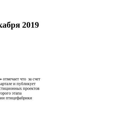
абря 2019
»
отмечает что за счет
вартале и публикует
естиционных проектов
торого этапа
ации птицефабрики