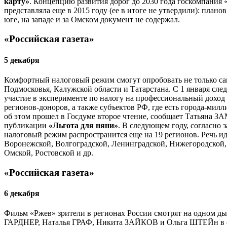
карту»
. Концепцию развития дорог до 2030 года госкомпания
представляла еще в 2015 году (ее в итоге не утвердили): плано
юге, на западе и за Омском документ не содержал.
«Российская газета»
5 декабря
Комфортный налоговый режим смогут опробовать не только с
Подмосковья, Калужской области и Татарстана. С 1 января сле
участие в эксперименте по налогу на профессиональный доход
регионов-доноров, а также субъектов РФ, где есть города-мил
об этом прошел в Госдуме второе чтение, сообщает Татьяна
публикации
«Льгота для няни»
. В следующем году, согласно 
налоговый режим распространится еще на 19 регионов. Речь ид
Воронежской, Волгоградской, Ленинградской, Нижегородской,
Омской, Ростовской и др.
«Российская газета»
6 декабря
Фильм «Ржев» зрители в регионах России смотрят на одном 
ГАРДНЕР, Наталья ГРАФ, Никита ЗАЙКОВ и Ольга ШТЕЙн в 