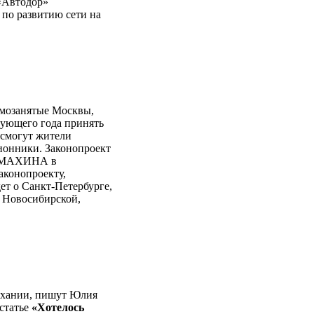
 «Автодор»
в по развитию сети на
амозанятые Москвы,
дующего года принять
 смогут жители
лионники. Законопроект
 ЗАМАХИНА в
законопроекту,
ет о Санкт-Петербурге,
 Новосибирской,
дыхании, пишут Юлия
статье
«Хотелось