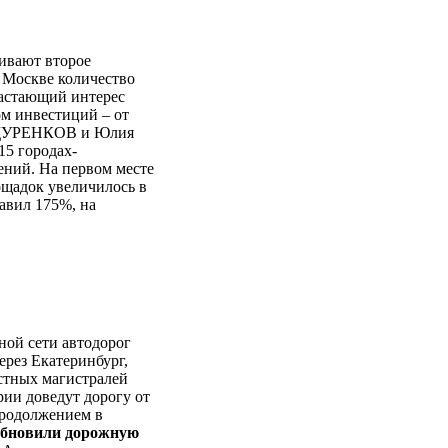
ивают второе
в Москве количество
зрастающий интерес
ом инвестиций – от
а ЩУРЕНКОВ и Юлия
 15 городах-
ений. На первом месте
лощадок увеличилось в
тавил 175%, на
ной сети автодорог
ерез Екатеринбург,
стных магистралей
ории доведут дорогу от
продолжением в
обновили дорожную