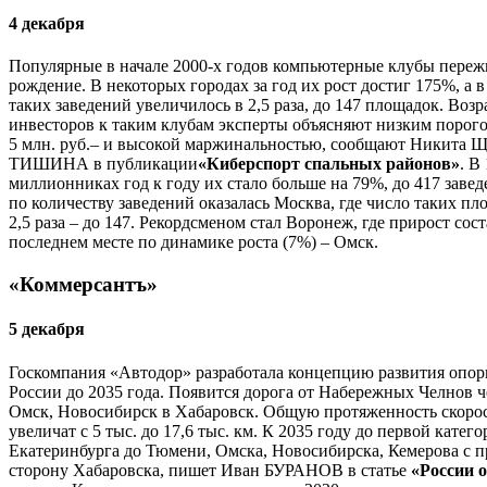
4 декабря
Популярные в начале 2000-х годов компьютерные клубы переж
рождение. В некоторых городах за год их рост достиг 175%, а 
таких заведений увеличилось в 2,5 раза, до 147 площадок. Во
инвесторов к таким клубам эксперты объясняют низким порог
5 млн. руб.– и высокой маржинальностью, сообщают Никит
ТИШИНА в публикации
«Киберспорт спальных районов»
. В
миллионниках год к году их стало больше на 79%, до 417 завед
по количеству заведений оказалась Москва, где число таких п
2,5 раза – до 147. Рекордсменом стал Воронеж, где прирост сос
последнем месте по динамике роста (7%) – Омск.
«Коммерсантъ»
5 декабря
Госкомпания «Автодор» разработала концепцию развития опор
России до 2035 года. Появится дорога от Набережных Челнов ч
Омск, Новосибирск в Хабаровск. Общую протяженность скоро
увеличат с 5 тыс. до 17,6 тыс. км. К 2035 году до первой катег
Екатеринбурга до Тюмени, Омска, Новосибирска, Кемерова с 
сторону Хабаровска, пишет Иван БУРАНОВ в статье
«России 