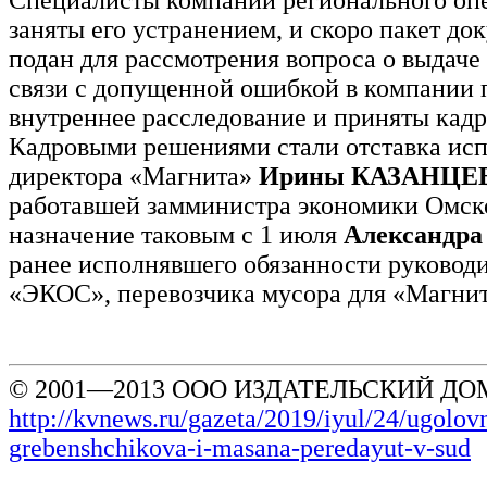
Специалисты компании регионального оп
заняты его устранением, и скоро пакет до
подан для рассмотрения вопроса о выдаче
связи с допущенной ошибкой в компании 
внутреннее расследование и приняты кад
Кадровыми решениями стали отставка ис
директора «Магнита»
Ирины КАЗАНЦЕ
работавшей замминистра экономики Омско
назначение таковым с 1 июля
Александр
ранее исполнявшего обязанности руковод
«ЭКОС», перевозчика мусора для «Магнит
© 2001—2013 ООО ИЗДАТЕЛЬСКИЙ ДОМ
http://kvnews.ru/gazeta/2019/iyul/24/ugolov
grebenshchikova-i-masana-peredayut-v-sud