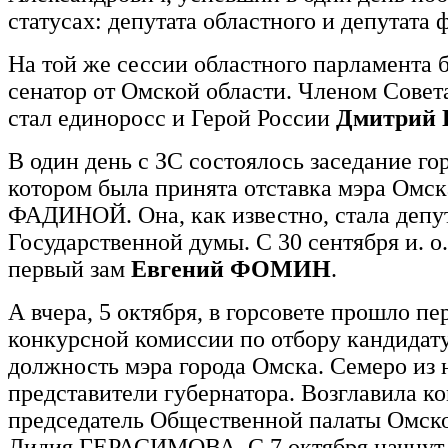
статусах: депутата областного и депутата 
На той же сессии областного парламента 
сенатор от Омской области. Членом Сове
стал единоросс и Герой России
Дмитрий
В один день с ЗС состоялось заседание гор
котором была принята отставка мэра Омс
ФАДИНОЙ. Она, как известно, стала депу
Государственной думы. С 30 сентября и. о.
первый зам
Евгений ФОМИН
.
А вчера, 5 октября, в горсовете прошло пе
конкурсной комиссии по отбору кандидат
должность мэра города Омска. Семеро из 
представители губернатора. Возглавила 
председатель Общественной палаты Омско
Лидия ГЕРАСИМОВА. С 7 октября начнут