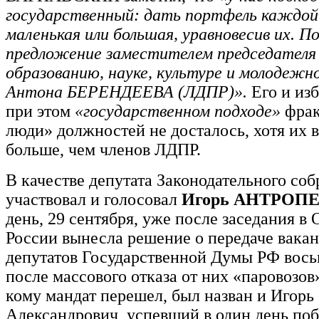
государственный: дать портфель каждой
маленькая или большая, уравновесив их. П
предложение заместителем председателя
образованию, науке, культуре и молодежн
Антона БЕРЕНДЕЕВА (ЛДПР)».
Его и из
при этом
«государственном подходе»
фрак
люди» должностей не досталось, хотя их в
больше, чем членов ЛДПР.
В качестве депутата Законодательного соб
участвовал и голосовал
Игорь АНТРОП
день, 29 сентября, уже после заседания в
России вынесла решение о передаче вака
депутатов Государственной Думы РФ вось
после массового отказа от них «паровозов»
кому мандат перешел, был назван и Игорь
Александрович, успевший в один день поб