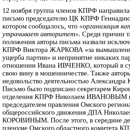
12 ноября группа членов КПРФ направила
письмо председателю ЦК КПРФ Геннади
котором сообщалось, что
«организация к
утрачивает авторитет».
Среди причин т
положения авторы письма назвали исключ
КПРФ Виктора ЖАРКОВА «за вымышленн
ущерба партии» и непринятие никаких па
отношении Ивана ИВЧЕНКО, который в су
свою вину в мошенничестве. Также автор
недовольство деятельностью Александра
Письмо было подписано секретарем Киров
отделения КПРФ Николаем ИВАНОВЫМ 
председателем правления Омского регион
общероссийского движения ДПА Николае
КОРОВИНЫМ. После этого, в середине де
пленуме Омского областного комитета К