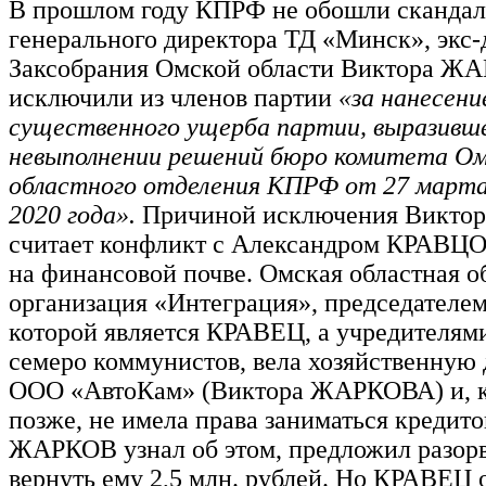
В прошлом году КПРФ не обошли скандалы
генерального директора ТД «Минск», экс-
Заксобрания Омской области Виктора Ж
исключили из членов партии
«за нанесени
существенного ущерба партии, выразивше
невыполнении решений бюро комитета Ом
областного отделения КПРФ от 27 марта
2020 года».
Причиной исключения Викт
считает конфликт с Александром КРАВЦ
на финансовой почве. Омская областная 
организация «Интеграция», председателем
которой является КРАВЕЦ, а учредителям
семеро коммунистов, вела хозяйственную 
ООО «АвтоКам» (Виктора ЖАРКОВА) и, к
позже, не имела права заниматься кредито
ЖАРКОВ узнал об этом, предложил разорв
вернуть ему 2,5 млн. рублей. Но КРАВЕЦ о