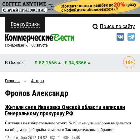
Все рубрики
Поиск по сайту
ПОЛИТИКА
Свежий выпуск
Медиа
ФИНАНСЫ
Понедельник, 10 Августа
Кто есть кто
НЕДВИЖИМОСТЬ
В Омске:
$ 82,1665
€ 94,8366
Интервью
БИЗНЕС
Главная
→
Авторы
Мнения
ОБЩЕСТВО
Фролов Александр
Рейтинги
ЗАКОН
Жители села Ивановка Омской области написали
Блоги
НОВОСТИ КОМПАНИЙ
Генеральному прокурору РФ
Ситуация на избирательном округе №19 накануне выборов выделяется
Архив
ПРОИСШЕСТВИЯ
на общем фоне борьбы за места в Законодательном собрании
12 сентября 2016 14:52
1
4448
СТИЛЬ ЖИЗНИ