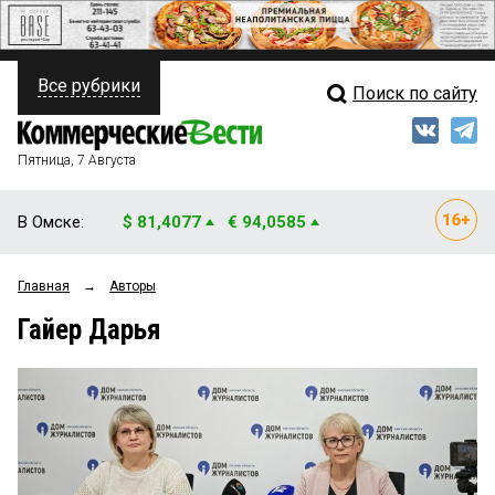
Все рубрики
Поиск по сайту
ПОЛИТИКА
Свежий выпуск
Медиа
ФИНАНСЫ
Пятница, 7 Августа
Кто есть кто
НЕДВИЖИМОСТЬ
В Омске:
$ 81,4077
€ 94,0585
Интервью
БИЗНЕС
Главная
→
Авторы
Мнения
ОБЩЕСТВО
Гайер Дарья
Рейтинги
ЗАКОН
Блоги
НОВОСТИ КОМПАНИЙ
Архив
ПРОИСШЕСТВИЯ
СТИЛЬ ЖИЗНИ