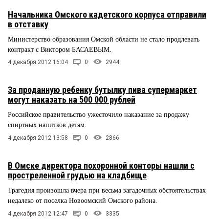
Начальника Омского кадетского корпуса отправили
в отставку
Министерство образования Омской области не стало продлевать
контракт с Виктором БАСАЕВЫМ.
4 декабря 2012 16:04
0
2944
За проданную ребенку бутылку пива супермаркет
могут наказать на 500 000 рублей
Российское правительство ужесточило наказание за продажу
спиртных напитков детям.
4 декабря 2012 13:58
0
2866
В Омске директора похоронной конторы нашли с
простреленной грудью на кладбище
Трагедия произошла вчера при весьма загадочных обстоятельствах
недалеко от поселка Новоомский Омского района.
4 декабря 2012 12:47
0
3335