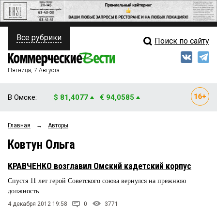
Все рубрики
Поиск по сайту
ПОЛИТИКА
Свежий выпуск
Медиа
ФИНАНСЫ
Пятница, 7 Августа
Кто есть кто
НЕДВИЖИМОСТЬ
В Омске:
$ 81,4077
€ 94,0585
Интервью
БИЗНЕС
Главная
→
Авторы
Мнения
ОБЩЕСТВО
Ковтун Ольга
Рейтинги
ЗАКОН
КРАВЧЕНКО возглавил Омский кадетский корпус
Блоги
НОВОСТИ КОМПАНИЙ
Спустя 11 лет герой Советского союза вернулся на прежнюю
должность.
Архив
ПРОИСШЕСТВИЯ
4 декабря 2012 19:58
0
3771
СТИЛЬ ЖИЗНИ