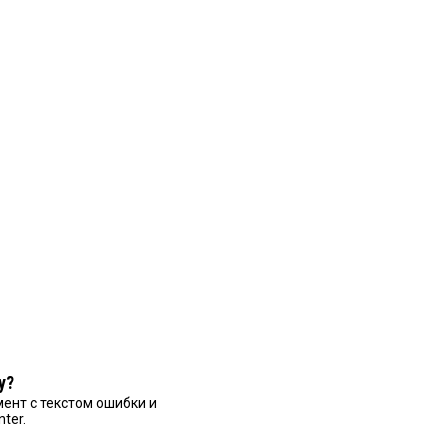
у?
ент с текстом ошибки и
nter.