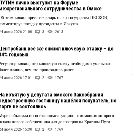
ПУТИН лично выступит на Форуме
межрегионального сотрудничества в Омске
Об этом заявил пресс-секретарь главы государства ПЕСКОВ,
комментируя поездку президента в Иркутск
24 июля 2026 21:00
3
2613
Центробанк всё же снизил ключевую ставку – до
14% годовых
Регулятор заявил, что ключевую ставку необходимо уменьшать
более плавно, чем это происходило ранее
24 июля 2026 17:01
2
1767
На изъятую у депутата омского Заксобрания
недостроенную гостиницу нашёлся покупатель, но
торги не состоялись
Мэрия объявила несостоявшимся аукцион, с помощью которого
искала нового собственника для долгостроя на Красном Пути
24 июля 2026 15:30
2
1769