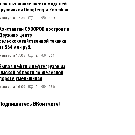
использование шести моделей
грузовиков Dongfeng и Zoomlion
6 августа 17:30
0
399
Константин СУВОРОВ построит в
Дружино центр
сельскохозяйственной техники
за 564 млн руб.
6 августа 17:05
2
501
Вывоз нефти и нефтегрузов из
Омской области по железной
дороге уменьшился
6 августа 16:00
0
636
Подпишитесь ВКонтакте!