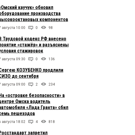
«Омский каучук» обновил
оборудование производства
высокооктановых компонентов
7 августа 10:00
0
98
В Трудовой кодекс РФ внесено
понятие «стажёр» и разъяснены
условия стажировок
7 августа 09:30
0
136
Сергею КОЗУБЕНКО продлили
СИЗО до сентября
7 августа 09:00
2
234
На «островке безопасности» в
центре Омска водитель
автомобиля «Лада Гранта» сбил
семь пешеходов
6 августа 18:02
4
818
Росстандарт запретил