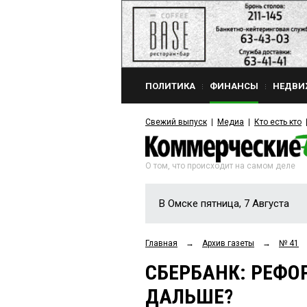
ПОЛИТИКА
ФИНАНСЫ
НЕДВИ
Свежий выпуск
Медиа
Кто есть кто
О том, что происходит на самом деле
В Омске пятница, 7 Августа
Главная
→
Архив газеты
→
№ 41
СБЕРБАНК: РЕФО
ДАЛЬШЕ?