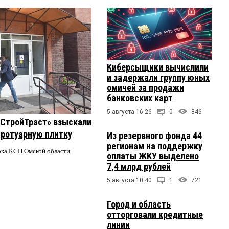
Киберсыщики вычислили
и задержали группу юных
омичей за продажи
банковских карт
5 августа 16:26
0
846
 «СтройТраст» взыскали
 тротуарную плитку
Из резервного фонда 44
регионам на поддержку
ерка КСП Омской области.
оплаты ЖКУ выделено
7,4 млрд рублей
5 августа 10:40
1
721
Город и область
отторговали кредитные
линии