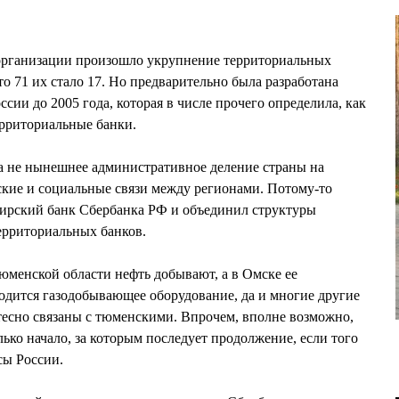
еорганизации произошло укрупнение территориальных
о 71 их стало 17. Но предварительно была разработана
сии до 2005 года, которая в числе прочего определила, как
ерриториальные банки.
ла не нынешнее административное деление страны на
ские и социальные связи между регионами. Потому-то
ирский банк Сбербанка РФ и объединил структуры
рриториальных банков.
Тюменской области нефть добывают, а в Омске ее
водится газодобывающее оборудование, да и многие другие
тесно связаны с тюменскими. Впрочем, вполне возможно,
ько начало, за которым последует продолжение, если того
сы России.