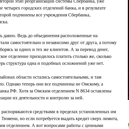
я второй этап реорганизации системы Сбербанка, уже
 четырех городских отделений банка, и в результате
которой подчинены все учреждения Сбербанка,
ска.
ть давно. Ведь до объединения расположенные на
али самостоятельно и независимо друг от друга, а потому
орясь за одних и тех же клиентов. А за перевод денег,
кое отделение приходилось платить столько же, сколько
ерь структура одна и подобных осложнений уже нет.
районах области остались самостоятельными, и там
о. Однако теперь они все подчинены не Омскому, а
анка РФ. Хотя за Омским отделением N 8634 оставлены
ации их деятельности и контролю за ней.
о распоряжаются средствами в пределах установленных им
Тюмени, но если потребуется выдать кредит сверх лимита,
ским отделением. А вот вопросами работы с ценными