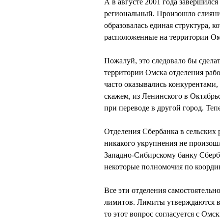
А в августе 2001 года завершилс
региональный. Произошло слияние
образовалась единая структура, 
расположенные на территории Ом
Пожалуй, это следовало бы сдела
территории Омска отделения работ
часто оказывались конкурентами, б
скажем, из Ленинского в Октябрьс
при переводе в другой город. Теп
Отделения Сбербанка в сельских 
никакого укрупнения не произошл
Западно-Сибирскому банку Сберб
некоторые полномочия по координ
Все эти отделения самостоятельн
лимитов. Лимиты утверждаются в 
то этот вопрос согласуется с Ом