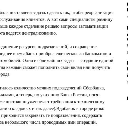
ла поставлена задача: сделать так, чтобы реорганизация
 обслуживания клиентов. А вот сами специалисты разницу
ньше каждое отделение решало вопросы автоматизации
ота ведется централизованно.
единение ресурсов подразделений, и сокращение
леднее время банк приобрел еще несколько банкоматов и
втомобилей. Одна из ближайших задач — создание единой
гда каждый сможет пополнить свой вклад или получить
орода.
атилось количество мелких подразделений Сбербанка,
алами, а теперь, по указанию Банка России, носят
же постоянно ужесточает требования к техническому
анию кладовых и так далее).Вдобавок в городе резко
 приходится закрывать те подразделения, содержать
-за небольшого числа проводимых ими операций.