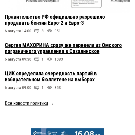
Правительство РФ официально разрешило
продавать бензин Евро-2 и Евро-3
6 августа 14:00
8
951
Сергея МАХОРИНА сразу же перевели из Омского
пограничного управления в Сахалинское
6 августа 09:30
1
1083
ЦИК определила очередность партий в
избирательном бюллетене на выборах
6 августа 09:00
1
853
Все новости политики
→