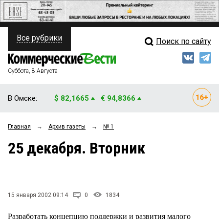
Все рубрики
Поиск по сайту
ПОЛИТИКА
Свежий выпуск
Медиа
ФИНАНСЫ
Суббота, 8 Августа
Кто есть кто
НЕДВИЖИМОСТЬ
В Омске:
$ 82,1665
€ 94,8366
Интервью
БИЗНЕС
Главная
→
Архив газеты
→
№ 1
Мнения
ОБЩЕСТВО
25 декабря. Вторник
Рейтинги
ЗАКОН
Блоги
НОВОСТИ КОМПАНИЙ
Архив
15 января 2002 09:14
0
1834
ПРОИСШЕСТВИЯ
Разработать концепцию поддержки и развития малого