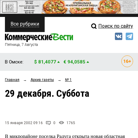
Все рубрики
Поиск по сайту
ПОЛИТИКА
Свежий выпуск
Медиа
ФИНАНСЫ
Пятница, 7 Августа
Кто есть кто
НЕДВИЖИМОСТЬ
В Омске:
$ 81,4077
€ 94,0585
Интервью
БИЗНЕС
Главная
→
Архив газеты
→
№ 1
Мнения
ОБЩЕСТВО
29 декабря. Суббота
Рейтинги
ЗАКОН
Блоги
НОВОСТИ КОМПАНИЙ
Архив
15 января 2002 09:16
0
1765
ПРОИСШЕСТВИЯ
В микрорайоне поселка Радуга открыта новая областная