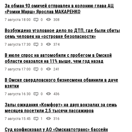
За обман 93 омичей отправлен в колонию глава АЦ
«Ромни Марш» Ярослав МАКАРЕНКО
7 августа 18:00
0
308
Возбуждено уголовное дело по ДТП, где были сбиты
семь человек на «островке безопасности»
7 августа 17:30
3
374
В июле спрос на автомобили с пробегом в Омской
области оказался на 11% выше, чем год назад
7 августа 17:00
0
241
В Омске свердловского бизнесмена обвинили в даче
взятки
7 августа 16:30
0
436
Залы ожидания «Комфорт» на двух вокзалах за семь
месяцев посетили 2,5 тысячи пассажиров
7 августа 15:45
1
316
Суд конфисковал у АО «Омскавтотранс» бассейн