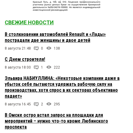
СВЕЖИЕ НОВОСТИ
В столкновении автомобилей Renault и «Лады»
пострадали две женщины и двое детей
8 августа 21:48
0
138
С Днем строителя!
8 августа 18:00
1
222
Эльвира НАБИУЛЛИНА: «Некоторые компании даже в
убыток себе пытаются удержать рабочую силу на
производствах, хотя спрос в их секторах объективно
падает»
8 августа 16:45
2
295
В Омске остро встал запрос на площадки для
мероприятий – нужно что-то кроме Любинского
проспекта