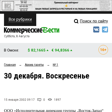
Все рубрики
Поиск по сайту
ПОЛИТИКА
Свежий выпуск
Медиа
ФИНАНСЫ
Суббота, 8 Августа
Кто есть кто
НЕДВИЖИМОСТЬ
В Омске:
$ 82,1665
€ 94,8366
Интервью
БИЗНЕС
Главная
→
Архив газеты
→
№ 1
Мнения
ОБЩЕСТВО
30 декабря. Воскресенье
Рейтинги
ЗАКОН
Блоги
НОВОСТИ КОМПАНИЙ
Архив
15 января 2002 09:17
0
1897
ПРОИСШЕСТВИЯ
ООО «Исполнительная дирекция группы „Восток-Запад“