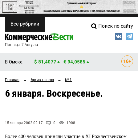
Все рубрики
Поиск по сайту
ПОЛИТИКА
Свежий выпуск
Медиа
ФИНАНСЫ
Пятница, 7 Августа
Кто есть кто
НЕДВИЖИМОСТЬ
В Омске:
$ 81,4077
€ 94,0585
Интервью
БИЗНЕС
Главная
→
Архив газеты
→
№ 1
Мнения
ОБЩЕСТВО
6 января. Воскресенье.
Рейтинги
ЗАКОН
Блоги
НОВОСТИ КОМПАНИЙ
Архив
15 января 2002 09:17
0
1908
ПРОИСШЕСТВИЯ
Более 400 человек приняли участие в XI Рождественском