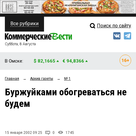
Все рубрики
Поиск по сайту
ПОЛИТИКА
Свежий выпуск
Медиа
ФИНАНСЫ
Суббота, 8 Августа
Кто есть кто
НЕДВИЖИМОСТЬ
В Омске:
$ 82,1665
€ 94,8366
Интервью
БИЗНЕС
Главная
→
Архив газеты
→
№ 1
Мнения
ОБЩЕСТВО
Буржуйками обогреваться не
Рейтинги
ЗАКОН
будем
Блоги
НОВОСТИ КОМПАНИЙ
Архив
ПРОИСШЕСТВИЯ
15 января 2002 09:25
0
1745