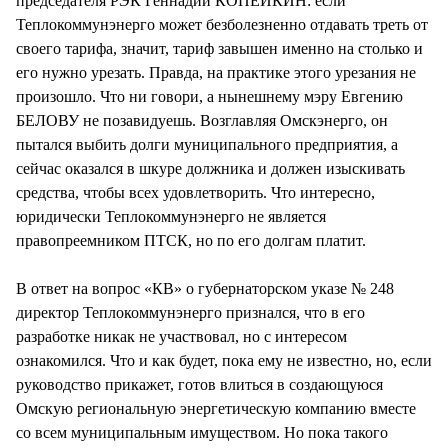
председателя РЭК Геннадий КОПЕЙКИН: если
Теплокоммунэнерго может безболезненно отдавать треть от
своего тарифа, значит, тариф завышен именно на столько и
его нужно урезать. Правда, на практике этого урезания не
произошло. Что ни говори, а нынешнему мэру Евгению
БЕЛОВУ не позавидуешь. Возглавляя Омскэнерго, он
пытался выбить долги муниципального предприятия, а
сейчас оказался в шкуре должника и должен изыскивать
средства, чтобы всех удовлетворить. Что интересно,
юридически Теплокоммунэнерго не является
правопреемником ПТСК, но по его долгам платит.
В ответ на вопрос «КВ» о губернаторском указе № 248
директор Теплокоммунэнерго признался, что в его
разработке никак не участвовал, но с интересом
ознакомился. Что и как будет, пока ему не известно, но, если
руководство прикажет, готов влиться в создающуюся
Омскую региональную энергетическую компанию вместе
со всем муниципальным имуществом. Но пока такого