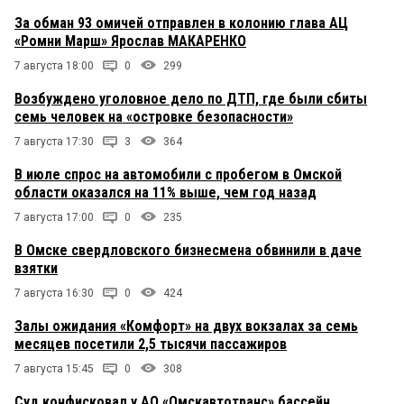
За обман 93 омичей отправлен в колонию глава АЦ
«Ромни Марш» Ярослав МАКАРЕНКО
7 августа 18:00
0
299
Возбуждено уголовное дело по ДТП, где были сбиты
семь человек на «островке безопасности»
7 августа 17:30
3
364
В июле спрос на автомобили с пробегом в Омской
области оказался на 11% выше, чем год назад
7 августа 17:00
0
235
В Омске свердловского бизнесмена обвинили в даче
взятки
7 августа 16:30
0
424
Залы ожидания «Комфорт» на двух вокзалах за семь
месяцев посетили 2,5 тысячи пассажиров
7 августа 15:45
0
308
Суд конфисковал у АО «Омскавтотранс» бассейн