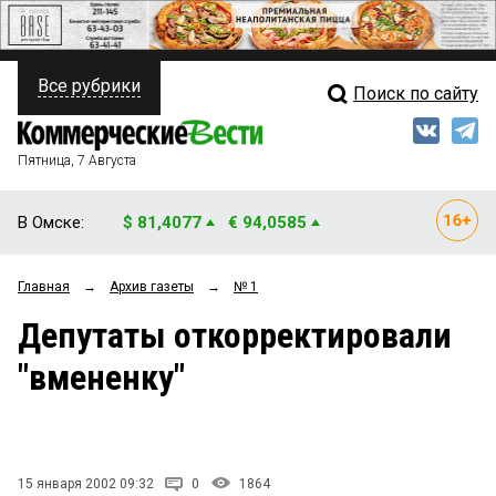
Все рубрики
Поиск по сайту
ПОЛИТИКА
Свежий выпуск
Медиа
ФИНАНСЫ
Пятница, 7 Августа
Кто есть кто
НЕДВИЖИМОСТЬ
В Омске:
$ 81,4077
€ 94,0585
Интервью
БИЗНЕС
Главная
→
Архив газеты
→
№ 1
Мнения
ОБЩЕСТВО
Депутаты откорректировали
Рейтинги
ЗАКОН
"вмененку"
Блоги
НОВОСТИ КОМПАНИЙ
Архив
ПРОИСШЕСТВИЯ
15 января 2002 09:32
0
1864