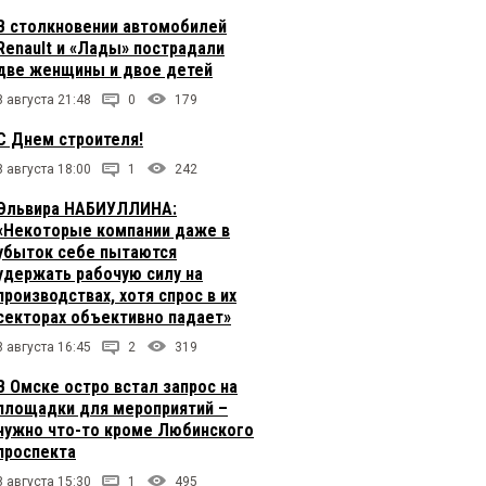
В столкновении автомобилей
Renault и «Лады» пострадали
две женщины и двое детей
8 августа 21:48
0
179
С Днем строителя!
8 августа 18:00
1
242
Эльвира НАБИУЛЛИНА:
«Некоторые компании даже в
убыток себе пытаются
удержать рабочую силу на
производствах, хотя спрос в их
секторах объективно падает»
8 августа 16:45
2
319
В Омске остро встал запрос на
площадки для мероприятий –
нужно что-то кроме Любинского
проспекта
8 августа 15:30
1
495