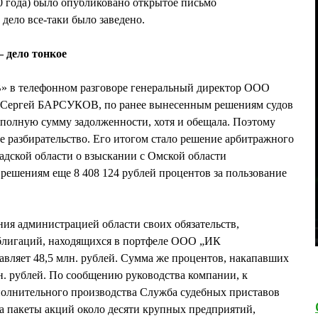
00 года) было опубликовано открытое письмо
ло все-таки было заведено.
 дело тонкое
» в телефонном разговоре генеральный директор ООО
ргей БАРСУКОВ, по ранее вынесенным решениям судов
а полную сумму задолженности, хотя и обещала. Поэтому
е разбирательство. Его итогом стало решение арбитражного
адской области о взыскании с Омской области
решениям еще 8 408 124 рублей процентов за пользование
ния администрацией области своих обязательств,
блигаций, находящихся в портфеле ООО „ИК
яет 48,5 млн. рублей. Сумма же процентов, накапавших
млн. рублей. По сообщению руководства компании, к
полнительного производства Служба судебных приставов
а пакеты акций около десяти крупных предприятий,