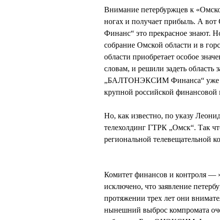
Внимание петербуржцев к «Омско
ногах и получает прибыль. А в
Финанс“ это прекрасное знают. Но
собрание Омской области и в гор
области приобретает особое значе
словам, и решили задеть область
„БАЛТОНЭКСИМ Финанса“ уже ест
крупной российской финансовой 
Но, как известно, по указу Лео
телехолдинг ГТРК „Омск“. Так чт
региональной телевещательной ко
Комитет финансов и контроля — »к
исключено, что заявление петерб
протяжении трех лет они внимат
нынешний выброс компромата оче