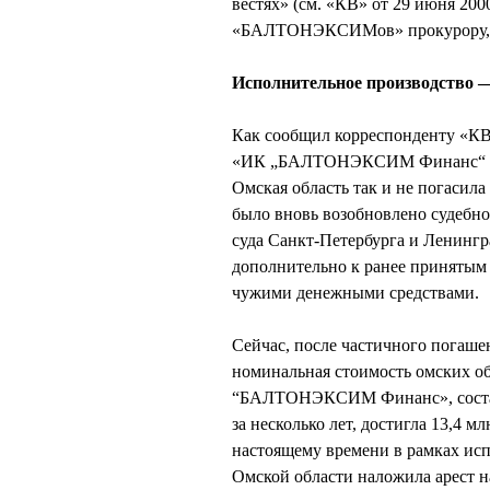
вестях» (см. «КВ» от 29 июня 20
«БАЛТОНЭКСИМов» прокурору, де
Исполнительное производство —
Как сообщил корреспонденту «КВ
«ИК „БАЛТОНЭКСИМ Финанс“ Се
Омская область так и не погасил
было вновь возобновлено судебно
суда Санкт-Петербурга и Ленингр
дополнительно к ранее принятым 
чужими денежными средствами.
Сейчас, после частичного погаше
номинальная стоимость омских о
“БАЛТОНЭКСИМ Финанс», составл
за несколько лет, достигла 13,4 
настоящему времени в рамках ис
Омской области наложила арест н