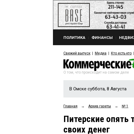
ПОЛИТИКА
ФИНАНСЫ
НЕДВИ
Свежий выпуск
Медиа
Кто есть кто
О том, что происходит на самом деле
В Омске суббота, 8 Августа
Главная
→
Архив газеты
→
№ 1
Питерские опять 
своих денег