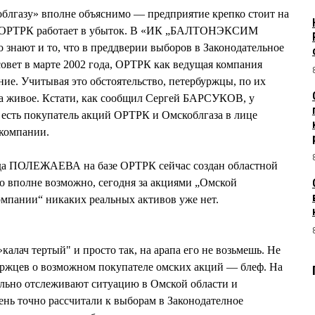
блгазу» вполне объяснимо — предприятие крепко стоит на
от ОРТРК работает в убыток. В «ИК „БАЛТОНЭКСИМ
 знают и то, что в преддверии выборов в Законодательное
совет в марте 2002 года, ОРТРК как ведущая компания
ние. Учитывая это обстоятельство, петербуржцы, по их
 за живое. Кстати, как сообщил Сергей БАРСУКОВ, у
ь покупатель акций ОРТРК и Омскоблгаза в лице
компании.
нида ПОЛЕЖАЕВА на базе ОРТРК сейчас создан областной
о вполне возможно, сегодня за акциями „Омской
мпании“ никаких реальных активов уже нет.
алач тертый" и просто так, на арапа его не возьмешь. Не
уржцев о возможном покупателе омских акций — блеф. На
ельно отслеживают ситуацию в Омской области и
нь точно рассчитали к выборам в Законодателное