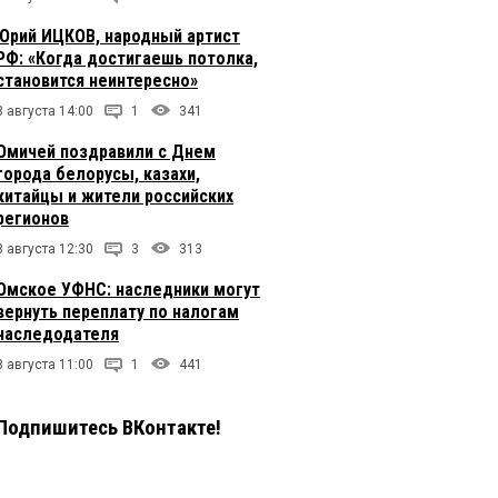
Юрий ИЦКОВ, народный артист
РФ: «Когда достигаешь потолка,
становится неинтересно»
8 августа 14:00
1
341
Омичей поздравили с Днем
города белорусы, казахи,
китайцы и жители российских
регионов
8 августа 12:30
3
313
Омское УФНС: наследники могут
вернуть переплату по налогам
наследодателя
8 августа 11:00
1
441
Подпишитесь ВКонтакте!