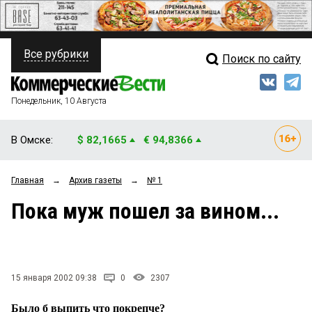
Все рубрики
Поиск по сайту
ПОЛИТИКА
Свежий выпуск
Медиа
ФИНАНСЫ
Понедельник, 10 Августа
Кто есть кто
НЕДВИЖИМОСТЬ
В Омске:
$ 82,1665
€ 94,8366
Интервью
БИЗНЕС
Главная
→
Архив газеты
→
№ 1
Мнения
ОБЩЕСТВО
Пока муж пошел за вином...
Рейтинги
ЗАКОН
Блоги
НОВОСТИ КОМПАНИЙ
Архив
15 января 2002 09:38
0
2307
ПРОИСШЕСТВИЯ
Было б выпить что покрепче?