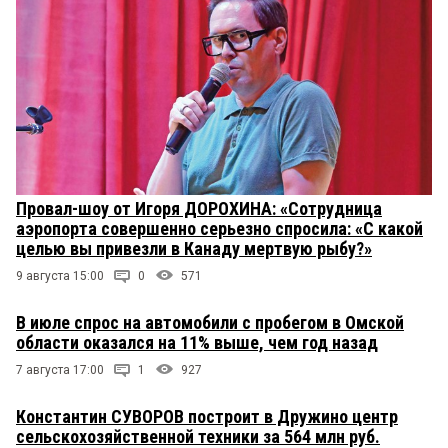
Провал-шоу от Игоря ДОРОХИНА: «Сотрудница
аэропорта совершенно серьезно спросила: «С какой
целью вы привезли в Канаду мертвую рыбу?»
9 августа 15:00
0
571
В июле спрос на автомобили с пробегом в Омской
области оказался на 11% выше, чем год назад
7 августа 17:00
1
927
Константин СУВОРОВ построит в Дружино центр
сельскохозяйственной техники за 564 млн руб.