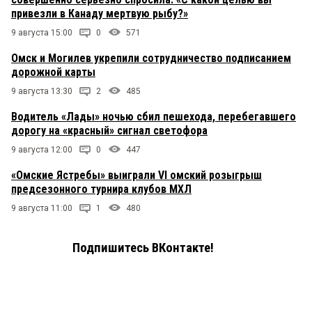
привезли в Канаду мертвую рыбу?»
9 августа 15:00
0
571
Омск и Могилев укрепили сотрудничество подписанием
дорожной карты
9 августа 13:30
2
485
Водитель «Лады» ночью сбил пешехода, перебегавшего
дорогу на «красный» сигнал светофора
9 августа 12:00
0
447
«Омские Ястребы» выиграли VI омский розыгрыш
предсезонного турнира клубов МХЛ
9 августа 11:00
1
480
Подпишитесь ВКонтакте!