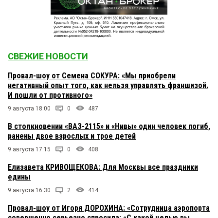
СВЕЖИЕ НОВОСТИ
Провал-шоу от Семена СОКУРА: «Мы приобрели
негативный опыт того, как нельзя управлять франшизой.
И пошли от противного»
9 августа 18:00
0
487
В столкновении «ВАЗ-2115» и «Нивы» один человек погиб,
ранены двое взрослых и трое детей
9 августа 17:15
0
408
Елизавета КРИВОЩЕКОВА: Для Москвы все праздники
едины
9 августа 16:30
2
414
Провал-шоу от Игоря ДОРОХИНА: «Сотрудница аэропорта
совершенно серьезно спросила: «С какой целью вы