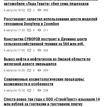
автомобиля «Лада Гранта» сбил семь пешеходов
6 августа 18:02
2
380
Росстандарт запретил использование шести моделей
грузовиков Dongfeng и Zoomlion
6 августа 17:30
0
211
Константин СУВОРОВ построит в Дружино центр
сельскохозяйственной техники за 564 млн руб.
6 августа 17:05
2
266
Вывоз нефти и нефтегрузов из Омской области по
железной дороге уменьшился
6 августа 16:00
0
359
Современные косметологические процедуры:
возможности и особенности
6 августа 15:20
1
238
Спустя ровно три года с ООО «СтройТраст» взыскали 14
млн рублей за гортензии и тротуарную плитку