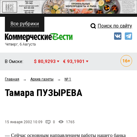
Все рубрики
Поиск по сайту
ПОЛИТИКА
Свежий выпуск
Медиа
ФИНАНСЫ
Четверг, 6 Августа
Кто есть кто
НЕДВИЖИМОСТЬ
В Омске:
$ 80,9293
€ 93,1901
Интервью
БИЗНЕС
Главная
→
Архив газеты
→
№ 1
Мнения
ОБЩЕСТВО
Тамара ПУЗЫРЕВА
Рейтинги
ЗАКОН
Блоги
НОВОСТИ КОМПАНИЙ
Архив
15 января 2002 10:09
0
1765
ПРОИСШЕСТВИЯ
— Сейчас основным направлением работы нашего банка
СТИЛЬ ЖИЗНИ