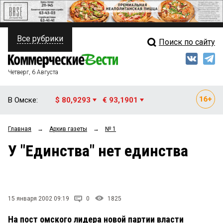
Все рубрики
Поиск по сайту
ПОЛИТИКА
Свежий выпуск
Медиа
ФИНАНСЫ
Четверг, 6 Августа
Кто есть кто
НЕДВИЖИМОСТЬ
В Омске:
$ 80,9293
€ 93,1901
Интервью
БИЗНЕС
Главная
→
Архив газеты
→
№ 1
Мнения
ОБЩЕСТВО
У "Единства" нет единства
Рейтинги
ЗАКОН
Блоги
НОВОСТИ КОМПАНИЙ
Архив
15 января 2002 09:19
0
1825
ПРОИСШЕСТВИЯ
На пост омского лидера новой партии власти