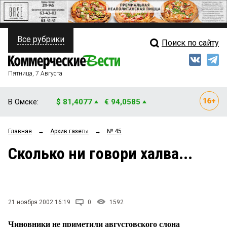
Все рубрики
Поиск по сайту
ПОЛИТИКА
Свежий выпуск
Медиа
ФИНАНСЫ
Пятница, 7 Августа
Кто есть кто
НЕДВИЖИМОСТЬ
В Омске:
$ 81,4077
€ 94,0585
Интервью
БИЗНЕС
Главная
→
Архив газеты
→
№ 45
Мнения
ОБЩЕСТВО
Сколько ни говори халва...
Рейтинги
ЗАКОН
Блоги
НОВОСТИ КОМПАНИЙ
Архив
21 ноября 2002 16:19
0
1592
ПРОИСШЕСТВИЯ
Чиновники не приметили августовского слона
СТИЛЬ ЖИЗНИ