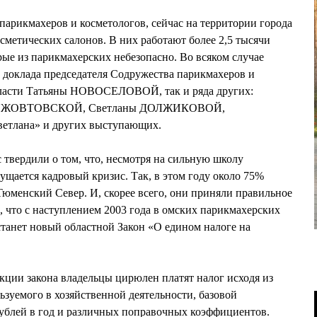
арикмахеров и косметологов, сейчас на территории города
сметических салонов. В них работают более 2,5 тысячи
рые из парикмахерских небезопасно. Во всяком случае
з доклада председателя Содружества парикмахеров и
бласти Татьяны НОВОСЕЛОВОЙ, так и ряда других:
лии ЖОВТОВСКОЙ, Светланы ДОЛЖИКОВОЙ,
ветлана» и других выступающих.
 твердили о том, что, несмотря на сильную школу
ущается кадровый кризис. Так, в этом году около 75%
Тюменский Север. И, скорее всего, они приняли правильное
, что с наступлением 2003 года в омских парикмахерских
танет новый областной Закон «О едином налоге на
ции закона владельцы цирюлен платят налог исходя из
зуемого в хозяйственной деятельности, базовой
 рублей в год и различных поправочных коэффициентов.