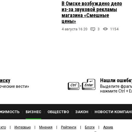
В Омске возбуждено дело
из-за звуковой рекламы
магазина «Смешные
цены»
4 августа 16:20
3
1154
иску
Нашли ошибк
рческие вести»
Выделите фрагм
нажмите Ctrl + E
ЖИМОСТЬ
БИЗНЕС
ОБЩЕСТВО
ЗАКОН
НОВОСТИ КОМПАН
 кто
Интервью
Мнения
Рейтинги
Блоги
Архив