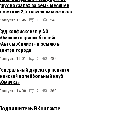
двух вокзалах за семь месяцев
посетили 2,5 тысячи пассажиров
7 августа 15:45
0
246
Суд конфисковал у АО
«Омскавтотранс» бассейн
«Автомобилист» и землю в
центре города
7 августа 15:01
0
482
Генеральный директор покинул
женский волейбольный клуб
«Омичка»
7 августа 14:00
2
369
Подпишитесь ВКонтакте!