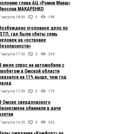
колонию глава АЦ «Ромни Марш»
Ярослав МАКАРЕНКО
7 августа 18:00
0
198
Возбуждено уголовное дело по
ДТП, где были сбиты семь
человек на «островке
безопасности»
7 августа 17:30
3
234
В июле спрос на автомобили с
пробегом в Омской области
оказался на 11% выше, чем год
назад
7 августа 17:00
0
179
В Омске свердловского
бизнесмена обвинили в даче
взятки
7 августа 16:30
0
332
Залы ожидания «Комфорт» на