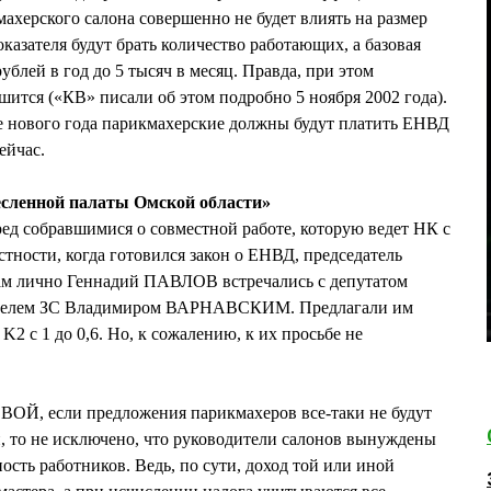
ахерского салона совершенно не будет влиять на размер
казателя будут брать количество работающих, а базовая
ублей в год до 5 тысяч в месяц. Правда, при этом
ится («КВ» писали об этом подробно 5 ноября 2002 года).
сле нового года парикмахерские должны будут платить ЕНВД
ейчас.
есленной палаты Омской области»
д собравшимися о совместной работе, которую ведет НК с
тности, когда готовился закон о ЕНВД, председатель
 лично Геннадий ПАВЛОВ встречались с депутатом
елем ЗС Владимиром ВАРНАВСКИМ. Предлагали им
2 с 1 до 0,6. Но, к сожалению, к их просьбе не
, если предложения парикмахеров все-таки не будут
, то не исключено, что руководители салонов вынуждены
сть работников. Ведь, по сути, доход той или иной