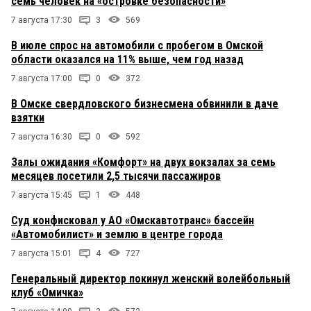
семь человек на «островке безопасности»
7 августа 17:30
3
569
В июле спрос на автомобили с пробегом в Омской
области оказался на 11% выше, чем год назад
7 августа 17:00
0
372
В Омске свердловского бизнесмена обвинили в даче
взятки
7 августа 16:30
0
592
Залы ожидания «Комфорт» на двух вокзалах за семь
месяцев посетили 2,5 тысячи пассажиров
7 августа 15:45
1
448
Суд конфисковал у АО «Омскавтотранс» бассейн
«Автомобилист» и землю в центре города
7 августа 15:01
4
727
Генеральный директор покинул женский волейбольный
клуб «Омичка»