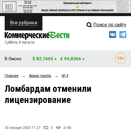
Все рубрики
Поиск по сайту
ПОЛИТИКА
Свежий выпуск
Медиа
ФИНАНСЫ
Суббота, 8 Августа
Кто есть кто
НЕДВИЖИМОСТЬ
В Омске:
$ 82,1665
€ 94,8366
Интервью
БИЗНЕС
Главная
→
Архив газеты
→
№ 4
Мнения
ОБЩЕСТВО
Ломбардам отменили
Рейтинги
ЗАКОН
лицензирование
Блоги
НОВОСТИ КОМПАНИЙ
Архив
ПРОИСШЕСТВИЯ
30 января 2003 11:27
0
2140