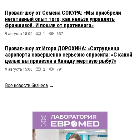
Провал-шоу от Семена СОКУРА: «Мы приобрели
негативный опыт того, как нельзя управлять
франшизой. И пошли от противного»
9 августа 18:00
1
657
Провал-шоу от Игоря ДОРОХИНА: «Сотрудница
аэропорта совершенно серьезно спросила: «С какой
целью вы привезли в Канаду мертвую рыбу?»
9 августа 15:00
2
791
Все новости бизнеса
→