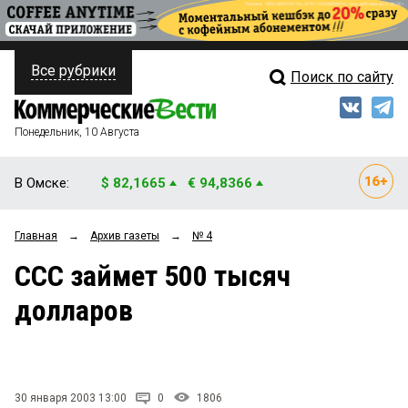
Все рубрики
Поиск по сайту
ПОЛИТИКА
Свежий выпуск
Медиа
ФИНАНСЫ
Понедельник, 10 Августа
Кто есть кто
НЕДВИЖИМОСТЬ
В Омске:
$ 82,1665
€ 94,8366
Интервью
БИЗНЕС
Главная
→
Архив газеты
→
№ 4
Мнения
ОБЩЕСТВО
ССС займет 500 тысяч
Рейтинги
ЗАКОН
долларов
Блоги
НОВОСТИ КОМПАНИЙ
Архив
ПРОИСШЕСТВИЯ
30 января 2003 13:00
0
1806