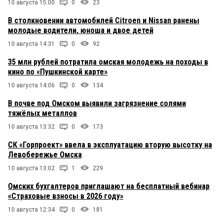
10 августа 15:00
0
23
В столкновении автомобилей Citroen и Nissan ранены
молодые водители, юноша и двое детей
10 августа 14:31
0
92
35 млн рублей потратила омская молодежь на походы в
кино по «Пушкинской карте»
10 августа 14:06
0
134
В почве под Омском выявили загрязнение солями
тяжёлых металлов
10 августа 13:32
0
173
СК «Горпроект» ввела в эксплуатацию вторую высотку на
Левобережье Омска
10 августа 13:02
1
229
Омских бухгалтеров приглашают на бесплатный вебинар
«Страховые взносы в 2026 году»
10 августа 12:34
0
181