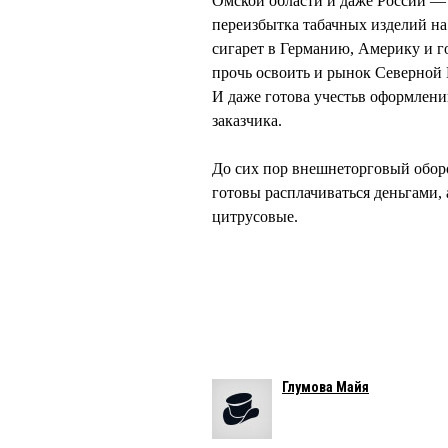
Омской области и даже России —
переизбытка табачных изделий н
сигарет в Германию, Америку и г
прочь освоить и рынок Северной К
И даже готова учестьв оформлени
заказчика.
До сих пор внешнеторговый обор
готовы расплачиваться деньгами, а
цитрусовые.
Глумова Майя