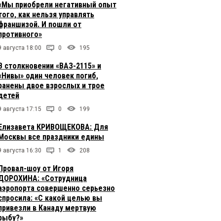
«Мы приобрели негативный опыт
того, как нельзя управлять
франшизой. И пошли от
противного»
9 августа 18:00
0
195
В столкновении «ВАЗ-2115» и
«Нивы» один человек погиб,
ранены двое взрослых и трое
детей
9 августа 17:15
0
199
Елизавета КРИВОЩЕКОВА: Для
Москвы все праздники едины
9 августа 16:30
1
208
Провал-шоу от Игоря
ДОРОХИНА: «Сотрудница
аэропорта совершенно серьезно
спросила: «С какой целью вы
привезли в Канаду мертвую
рыбу?»