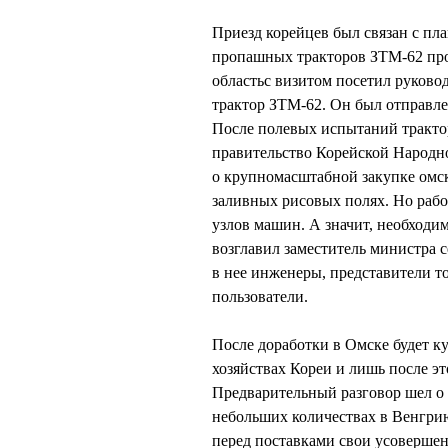
Приезд корейцев был связан с п
пропашных тракторов ЗТМ-62 про
областьс визитом посетил руков
трактор ЗТМ-62. Он был отправле
После полевых испытаний тракто
правительство Корейской Народн
о крупномасштабной закупке омск
заливных рисовых полях. Но рабо
узлов машин. А значит, необходи
возглавил заместитель министра
в нее инженеры, представители т
пользователи.
После доработки в Омске будет к
хозяйствах Кореи и лишь после эт
Предварительный разговор шел о 
небольших количествах в Венгри
перед поставками свои усовершен