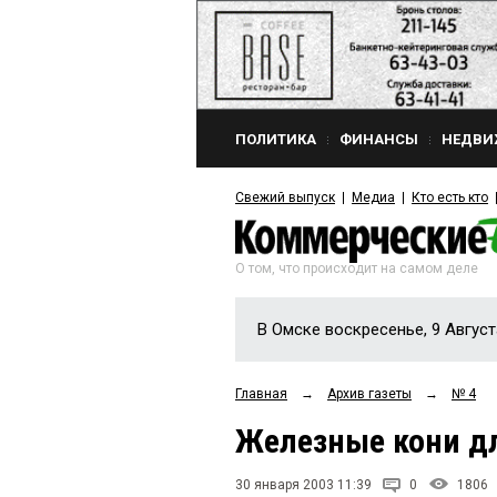
ПОЛИТИКА
ФИНАНСЫ
НЕДВИ
Свежий выпуск
Медиа
Кто есть кто
О том, что происходит на самом деле
В Омске воскресенье, 9 Август
Главная
→
Архив газеты
→
№ 4
Железные кони д
30 января 2003 11:39
0
1806