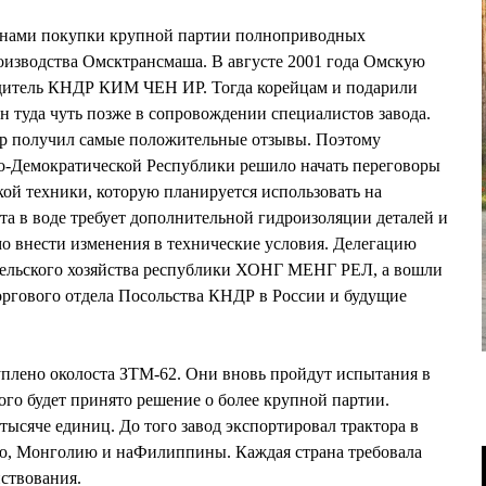
ланами покупки крупной партии полноприводных
изводства Омсктрансмаша. В августе 2001 года Омскую
одитель КНДР КИМ ЧЕН ИР. Тогда корейцам и подарили
н туда чуть позже в сопровождении специалистов завода.
р получил самые положительные отзывы. Поэтому
о-Демократической Республики решило начать переговоры
ой техники, которую планируется использовать на
та в воде требует дополнительной гидроизоляции деталей и
мо внести изменения в технические условия. Делегацию
 сельского хозяйства республики ХОНГ МЕНГ РЕЛ, а вошли
оргового отдела Посольства КНДР в России и будущие
уплено околоста ЗТМ-62. Они вновь пройдут испытания в
ого будет принято решение о более крупной партии.
тысяче единиц. До того завод экспортировал трактора в
ю, Монголию и наФилиппины. Каждая страна требовала
ствования.