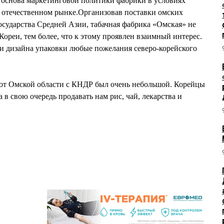
 основа маркетинговой политики фабрики в условиях
а отечественном рынке.Организовав поставки омских
осударства Средней Азии, табачная фабрика «Омская» не
ореи, тем более, что к этому проявлен взаимный интерес.
и дизайна упаковки любые пожелания северо-корейского
от Омской области с КНДР был очень небольшой. Корейцы
 в свою очередь продавать нам рис, чай, лекарства и