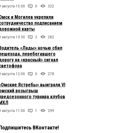
9 августа 15:00
0
322
Омск и Могилев укрепили
сотрудничество подписанием
дорожной карты
9 августа 13:30
2
282
Водитель «Лады» ночью сбил
пешехода, перебегавшего
дорогу на «красный» сигнал
светофора
9 августа 12:00
0
278
«Омские Ястребы» выиграли VI
омский розыгрыш
предсезонного турнира клубов
МХЛ
9 августа 11:00
1
299
Подпишитесь ВКонтакте!