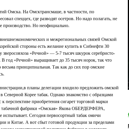
тий Омска. На Омсктрансмаше, в частности, по
овал спеццех, где разводят осетров. Но надо полагать, не
е производство. Но неофициально.
а внешнеэкономических и межрегиональных связей Омской
рейской стороны есть желание купить в Сибнефти 30
 у зверосовхоза «Речной» — 5-7 тысяч шкурок серебристо-
 В год «Речной» выращивает до 35 тысяч норок, так что
о весьма принципиальная. Так как до сих пор омские
сь.
нистрации,в планы делегации входило предложить омской
 Северной Корее табак. Однако знакомство с образцами
с к перспективе приобретения сигарет торговой марки
ра табачной фабрики «Омская» Якова ОБЕРДЕРФЕРА,
не испытывает. Сегодня первосортный табак омичи
ции и Китае. А вот сбыт готовой продукции за пределами