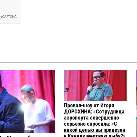
Провал-шоу от Игоря
ДОРОХИНА: «Сотрудница
аэропорта совершенно
серьезно спросила: «С
какой целью вы привезли
в Канаду мертвую рыбу?»