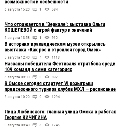
возможности и особенности
6 августа 15:20
1
584
Что отражается в "Зеркале": выставка Ольги
КОШЕЛЕВОЙ с игрой фактур и значений
5 августа 13:58
1
910
В историко-краеведческом музее открылась
выставка «Как рос и строился город Омск»
5 августа 12:40
4
1113
Названы победители Фестиваля стритбола среди
109 команд в семи категориях
5 августа 09:30
0
892
В Омске сегодня стартует VI розыгрыш
предсезонного турнира клубов МХЛ — расписание
3 августа 10:20
0
1294
Лица Любинского: главная улица Омска в работах
Георгия КИЧИГИНА
3 августа 09:40
5
1746