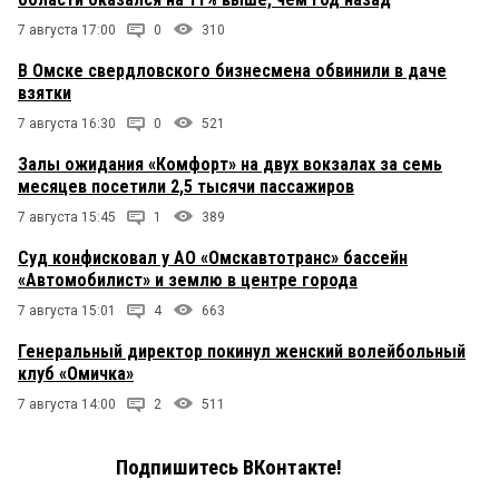
7 августа 17:00
0
310
В Омске свердловского бизнесмена обвинили в даче
взятки
7 августа 16:30
0
521
Залы ожидания «Комфорт» на двух вокзалах за семь
месяцев посетили 2,5 тысячи пассажиров
7 августа 15:45
1
389
Суд конфисковал у АО «Омскавтотранс» бассейн
«Автомобилист» и землю в центре города
7 августа 15:01
4
663
Генеральный директор покинул женский волейбольный
клуб «Омичка»
7 августа 14:00
2
511
Подпишитесь ВКонтакте!