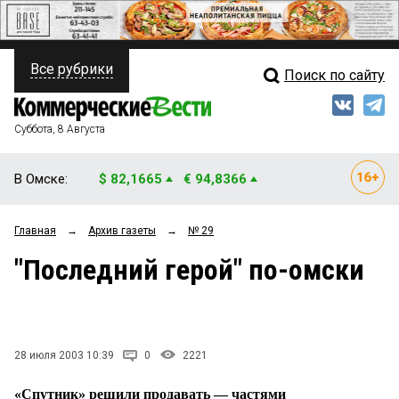
Все рубрики
Поиск по сайту
ПОЛИТИКА
Свежий выпуск
Медиа
ФИНАНСЫ
Суббота, 8 Августа
Кто есть кто
НЕДВИЖИМОСТЬ
В Омске:
$ 82,1665
€ 94,8366
Интервью
БИЗНЕС
Главная
→
Архив газеты
→
№ 29
Мнения
ОБЩЕСТВО
"Последний герой" по-омски
Рейтинги
ЗАКОН
Блоги
НОВОСТИ КОМПАНИЙ
Архив
28 июля 2003 10:39
0
2221
ПРОИСШЕСТВИЯ
«Спутник» решили продавать — частями
СТИЛЬ ЖИЗНИ