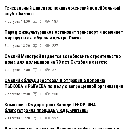
Генеральный директор покинул женский волейбольный
клуб «Омичка»
7 августа 14:00
0
187
Парад физкультурников остановит транспорт и поменяет
маршруты автобусов в центре Омска
7 августа 13:20
0
227
Омский Минстрой надеется возобновить строительство
дома для дольщиков на 70 лет Октября в августе
7 августа 12:40
1
371
Омский облсуд арестовал и отправил в колонию
ПЫЖОВА и РЫГАЕВА по делу о запрещенной организации
7 августа 12:00
1
238
Компания «Омдорстрой» Валоди ГЕВОРГЯНА
благоустроила площадь у КДЦ «Иртыш»
7 августа 11:20
1
237
В двух многоэтажках на Шаронова дефекты устранят в