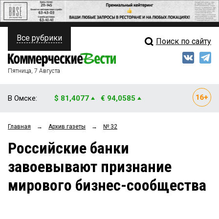
Все рубрики
Поиск по сайту
ПОЛИТИКА
Свежий выпуск
Медиа
ФИНАНСЫ
Пятница, 7 Августа
Кто есть кто
НЕДВИЖИМОСТЬ
В Омске:
$ 81,4077
€ 94,0585
Интервью
БИЗНЕС
Главная
→
Архив газеты
→
№ 32
Мнения
ОБЩЕСТВО
Российские банки
Рейтинги
ЗАКОН
завоевывают признание
Блоги
НОВОСТИ КОМПАНИЙ
мирового бизнес-сообщества
Архив
ПРОИСШЕСТВИЯ