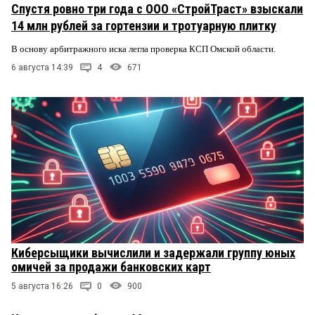
Спустя ровно три года с ООО «СтройТраст» взыскали
14 млн рублей за гортензии и тротуарную плитку
В основу арбитражного иска легла проверка КСП Омской области.
6 августа 14:39
4
671
Киберсыщики вычислили и задержали группу юных
омичей за продажи банковских карт
5 августа 16:26
0
900