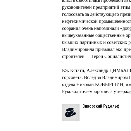
власть озаботилась проблемой яв
руководителей предприятий этим
голосовать за действующего пре
нефтехимической промышленности
собрания очень напоминали «добр
вышеуказанные общественные орг
бывших партийных и советских р
Владимировича призывал экс-пр
строителей — Герой Социалист
P.S. Кстати, Александр ЦИМБАЛИ
горсовета. Вслед за Владимиром
отдела Николай КОВЫРШИН, имев
Руководителем юротдела утверж
Сикорский Рудольф