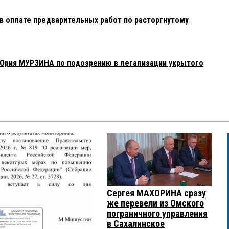
 оплате предварительных работ по расторгнутому
Юрия МУРЗИНА по подозрению в легализации укрытого
Сергея МАХОРИНА сразу
же перевели из Омского
пограничного управления
в Сахалинское