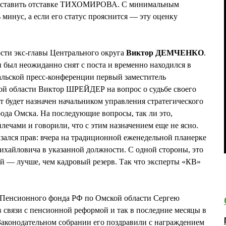
 выставить отставке ТИХОМИРОВА. С минимальным
минус, а если его статус прояснится — эту оценку
сти экс-главы Центрального округа
Виктор ДЕМЧЕНКО
.
н был неожиданно снят с поста и временно находился в
альской пресс-конференции первый заместитель
кой области Виктор ШРЕЙДЕР на вопрос о судьбе своего
от будет назначен начальником управления стратегического
да Омска. На последующие вопросы, так ли это,
ечами и говорили, что с этим назначением еще не ясно.
ался прав: вчера на традиционной еженедельной планерке
хайловича в указанной должности. С одной стороны, это
ой — лучше, чем кадровый резерв. Так что эксперты «КВ»
 Пенсионного фонда РФ по Омской области Сергею
связи с пенсионной реформой и так в последние месяцы в
 Законодательном собрании его поздравили с награждением