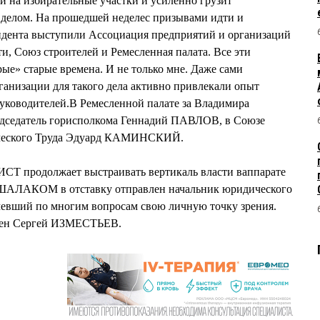
ки на избирательные участки и усиленно грузит
 делом. На прошедшей неделес призывами идти и
зидента выступили Ассоциация предприятий и организаций
, Союз строителей и Ремесленная палата. Все эти
ые» старые времена. И не только мне. Даже сами
анизации для такого дела активно привлекали опыт
уководителей.В Ремесленной палате за Владимира
едседатель горисполкома Геннадий ПАВЛОВ, в Союзе
ического Труда Эдуард КАМИНСКИЙ.
СТ продолжает выстраивать вертикаль власти ваппарате
 ШАЛАКОМ в отставку отправлен начальник юридического
ший по многим вопросам свою личную точку зрения.
ден Сергей ИЗМЕСТЬЕВ.