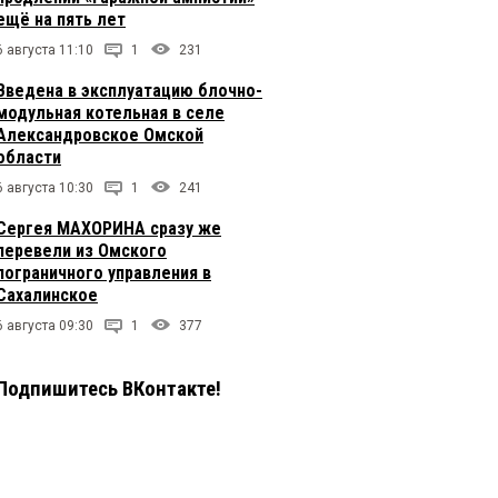
ещё на пять лет
6 августа 11:10
1
231
Введена в эксплуатацию блочно-
модульная котельная в селе
Александровское Омской
области
6 августа 10:30
1
241
Сергея МАХОРИНА сразу же
перевели из Омского
пограничного управления в
Сахалинское
6 августа 09:30
1
377
Подпишитесь ВКонтакте!