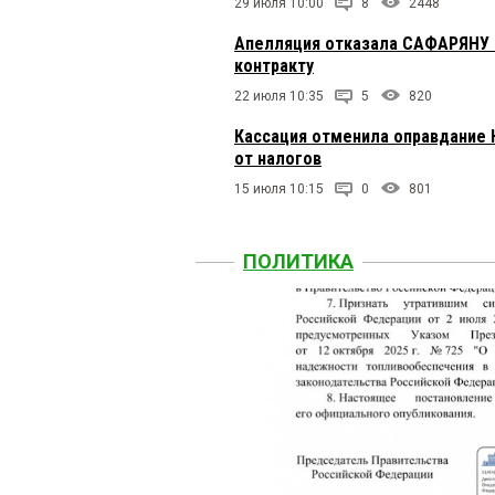
29 июля 10:00
8
2448
Апелляция отказала САФАРЯНУ в
контракту
22 июля 10:35
5
820
Кассация отменила оправдание 
от налогов
15 июля 10:15
0
801
ПОЛИТИКА