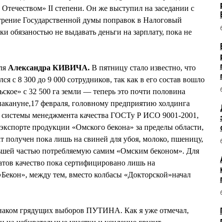
 Отечеством» II степени. Он же выступил на заседании с
трение Государственной думы поправок в Налоговый
нки обязаностью не выдавать деньги на зарплату, пока не
для
Александра КИВИЧА.
В пятницу стало известно, что
я с 8 300 до 9 000 сотрудников, так как в его состав вошло
ское» с 32 500 га земли — теперь это почти половина
накануне,17 февраля, головному предприятию холдинга
я системы менеджмента качества ГОСТу Р ИСО 9001-2001,
 экспорте продукции «Омского бекона» за пределы области,
т получен пока лишь на свиней для убоя, молоко, пшеницу,
ьшей частью потребляемую самим «Омским беконом». Для
атов качество пока сертифицировано лишь на
Бекон», между тем, вместо колбасы «Докторской»начал
знаком грядущих выборов ПУТИНА. Как я уже отмечал,