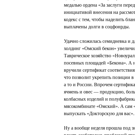
медалью ордена «За заслуги перед
инициативой внесения на рассмо
кодекс с тем, чтобы наделить бла
выплачены долги в соцфонрды.
Удачно сложилась семидневка и 
холдинг «Омский бекон» увеличилс
Таврическое хозяйство «Новоураль
посевных площадей «Бекона». А 
вручили сертификат соответстви
что позволит укрепить позиции в
а то и России. Впрочем сертифика
ячмень и овес — продукцию, бол
колбасных изделий и полуфабрик
мясокомбинате «Омский». А сам «
выпускать «Докторскую для вас».
Ну а вообще неделя прошла под 