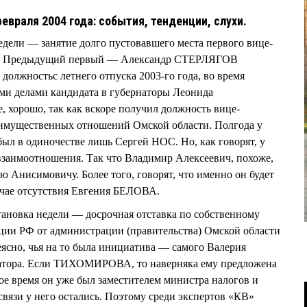
февраля 2004 года: события, тенденции, слухи.
дели — занятие долго пустовавшего места первого вице-
. Предыдущий первый — Александр СТЕРЛЯГОВ
 должностьс летнего отпуска 2003-го года, во время
ми делами кандидата в губернаторы Леонида
хорошо, так как вскоре получил должность вице-
а имущественных отношений Омской области. Полгода у
л в одиночестве лишь Сергей НОС. Но, как говорят, у
взаимоотношения. Так что Владимир Алексеевич, похоже,
ю Анисимовичу. Более того, говорят, что именно он будет
учае отсутствия Евгения БЕЛОВА.
тановка недели — досрочная отставка по собственному
ции РФ от администрации (правительства) Омской области
но, чья на то была инициатива — самого Валерия
натора. Если ТИХОМИРОВА, то наверняка ему предложена
ое время он уже был заместителем министра налогов и
связи у него остались. Поэтому среди экспертов «КВ»