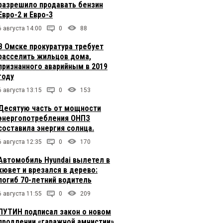
разрешило продавать бензин
Евро-2 и Евро-3
6 августа 14:00
0
88
В Омске прокуратура требует
расселить жильцов дома,
признанного аварийным в 2019
году
6 августа 13:15
0
153
Десятую часть от мощности
энергопотребления ОНПЗ
составила энергия солнца.
6 августа 12:35
0
170
Автомобиль Hyundai вылетел в
кювет и врезался в дерево:
погиб 70-летний водитель
6 августа 11:55
0
209
ПУТИН подписал закон о новом
продлении «гаражной амнистии»