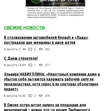
СВЕЖИЕ НОВОСТИ
В столкновении автомобилей Renault и «Лады»
пострадали две женщины и двое детей
8 августа 21:48
0
252
С Днем строителя!
8 августа 18:00
1
277
Эльвира НАБИУЛЛИНА: «Некоторые компании даже в
убыток себе пытаются удержать рабочую силу на
производствах, хотя спрос в их секторах объективно
падает»
8 августа 16:45
2
378
В Омске остро встал запрос на площадки для
мероприятий – нужно что-то кроме Любинского