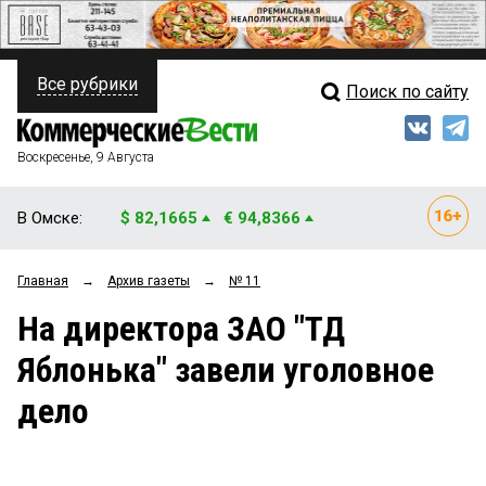
Все рубрики
Поиск по сайту
ПОЛИТИКА
Свежий выпуск
Медиа
ФИНАНСЫ
Воскресенье, 9 Августа
Кто есть кто
НЕДВИЖИМОСТЬ
В Омске:
$ 82,1665
€ 94,8366
Интервью
БИЗНЕС
Главная
→
Архив газеты
→
№ 11
Мнения
ОБЩЕСТВО
На директора ЗАО "ТД
Рейтинги
ЗАКОН
Яблонька" завели уголовное
Блоги
НОВОСТИ КОМПАНИЙ
дело
Архив
ПРОИСШЕСТВИЯ
СТИЛЬ ЖИЗНИ